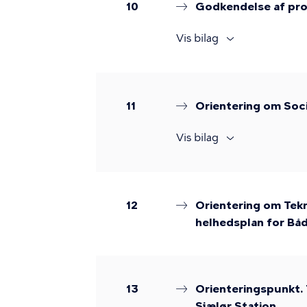
10
Godkendelse af pro
Vis bilag
11
Orientering om Soci
Vis bilag
12
Orientering om Tek
helhedsplan for B
13
Orienteringspunkt. 
Sjælør Station