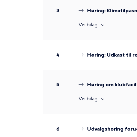
3
Høring: Klimatilpas
Vis bilag
4
Høring: Udkast til 
5
Høring om klubfaci
Vis bilag
6
Udvalgshøring forud