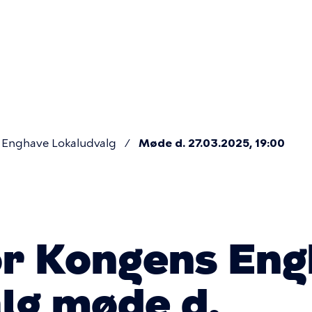
Primær
navigatio
Enghave Lokaludvalg
Møde d. 27.03.2025, 19:00
or Kongens En
lg møde d.