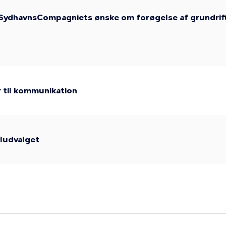
 SydhavnsCompagniets ønske om forøgelse af grundrift
til kommunikation
aludvalget