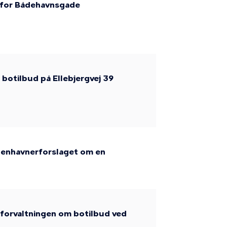
n for Bådehavnsgade
botilbud på Ellebjergvej 39
øbenhavnerforslaget om en
alforvaltningen om botilbud ved