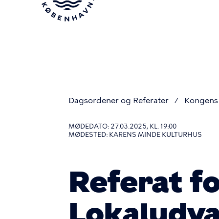
Gå
til
hovedindhold
Dagsordener og Referater
Kongens 
Du
MØDEDATO: 27.03.2025, KL. 19:00
MØDESTED: KARENS MINDE KULTURHUS
er
Referat f
her
Lokaludva