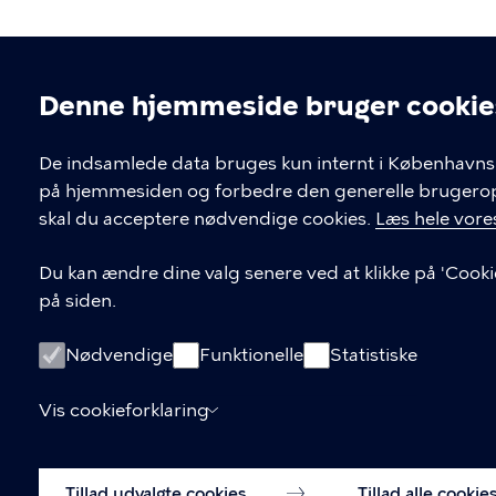
Denne hjemmeside bruger cookie
Cookieindstil
De indsamlede data bruges kun internt i Københavns 
på hjemmesiden og forbedre den generelle brugerople
Kontakt Københavns Kommune
skal du acceptere nødvendige cookies.
Læs hele vores
T
33 66 33 66
Du kan ændre dine valg senere ved at klikke på 'Cooki
l
på siden.
Find andre kontakter her
f
.
CVR-nummer
64942212
Nødvendige
Funktionelle
Statistiske
Vis cookieforklaring
Tillad udvalgte cookies
Tillad alle cookie