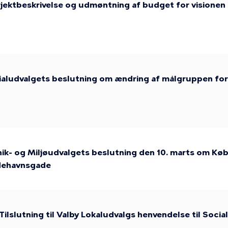
jektbeskrivelse og udmøntning af budget for visione
aludvalgets beslutning om ændring af målgruppen for 
nik- og Miljøudvalgets beslutning den 10. marts om K
ådehavnsgade
Tilslutning til Valby Lokaludvalgs henvendelse til Soci