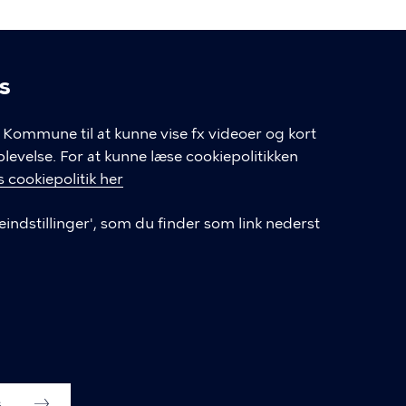
s
linger
Kommune til at kunne vise fx videoer og kort
velse. For at kunne læse cookiepolitikken
GENVEJE
 cookiepolitik her
eindstillinger', som du finder som link nederst
Hvis du vil klage
Databeskyttelse
Tilgængelighedserklæring
English
Cookieindstillinger
s