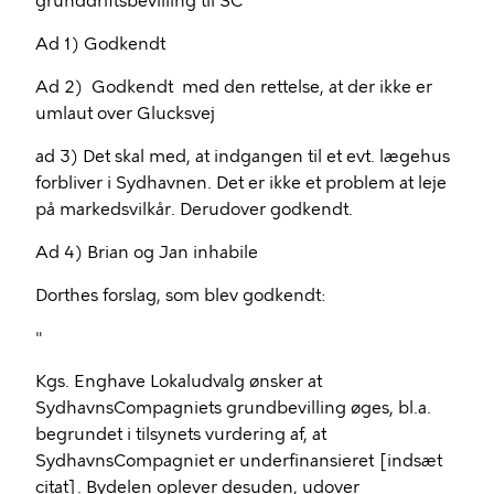
grunddriftsbevilling til SC
Ad 1) Godkendt
Ad 2) Godkendt med den rettelse, at der ikke er
umlaut over Glucksvej
ad 3) Det skal med, at indgangen til et evt. lægehus
forbliver i Sydhavnen. Det er ikke et problem at leje
på markedsvilkår. Derudover godkendt.
Ad 4) Brian og Jan inhabile
Dorthes forslag, som blev godkendt:
"
Kgs. Enghave Lokaludvalg ønsker at
SydhavnsCompagniets grundbevilling øges, bl.a.
begrundet i tilsynets vurdering af, at
SydhavnsCompagniet er underfinansieret [indsæt
citat]. Bydelen oplever desuden, udover