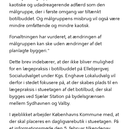
kaotiske og udadreagerende adfærd som den
målgruppe, der i første omgang var tiltænkt
botilbuddet. Og målgruppens misbrug vil også være
mindre omfattende og mindre kaotisk.
Forvaltningen har vurderet, at ændringen af
målgruppen kan ske uden ændringer af det
planlagte byggeri."
Dette brev indebærer, at der ikke bliver mulighed
for en lægepraksis i botilbuddet på Ellebjergvej.
Socialudvalget under Kgs. Enghave Lokaludvalg vil
derfor i stedet fokusere på, at der skabes plads til en
lægepraksis i stueetagen af det botilbud, der skal
bygges ved Sjælør Station på bydelsgrænsen
mellem Sydhavnen og Valby.
I øjeblikket arbejder Københavns Kommune med, at
der skal placeres en dagligvarebutik i stueetagen. På
et informationsmøde den 5. februar tilkendegav