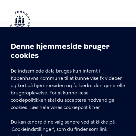
Kontakt Københavns Kommune
Denne hjemmeside bruger
Cookieindstillinger
cookies
T
33 66 33 66
l
Find andre kontakter her
f
De indsamlede data bruges kun internt i
.
Københavns Kommune til at kunne vise fx videoer
CVR-nummer
64942212
og kort på hjemmesiden og forbedre den generelle
brugeroplevelse. For at kunne læse
GENVEJE
cookiepolitikken skal du acceptere nødvendige
cookies.
Læs hele vores cookiepolitik her
Hvis du vil klage
Du kan ændre dine valg senere ved at klikke på
Digital Post
'Cookieindstillinger', som du finder som link
Databeskyttelse