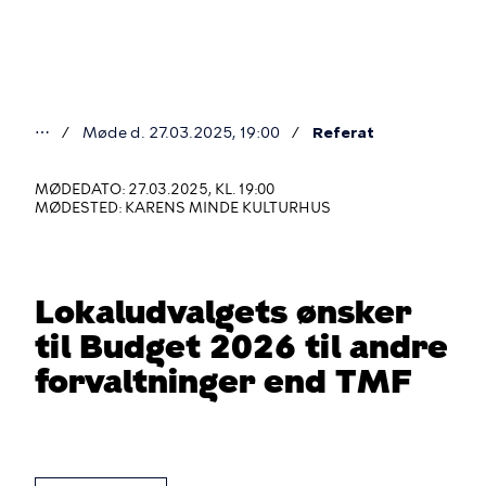
Gå
til
hovedindhold
⋯
Møde d. 27.03.2025, 19:00
Referat
Du
er
MØDEDATO: 27.03.2025, KL. 19:00
MØDESTED: KARENS MINDE KULTURHUS
her
Lokaludvalgets ønsker
til Budget 2026 til andre
forvaltninger end TMF