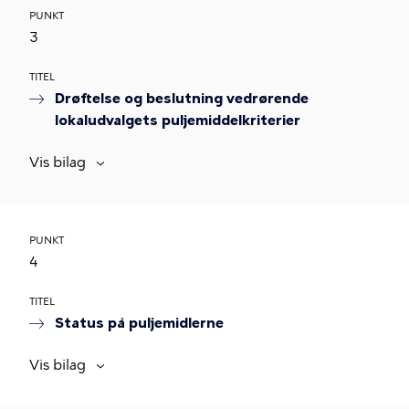
PUNKT
3
TITEL
Drøftelse og beslutning vedrørende
lokaludvalgets puljemiddelkriterier
Vis bilag
PUNKT
4
TITEL
Status på puljemidlerne
Vis bilag