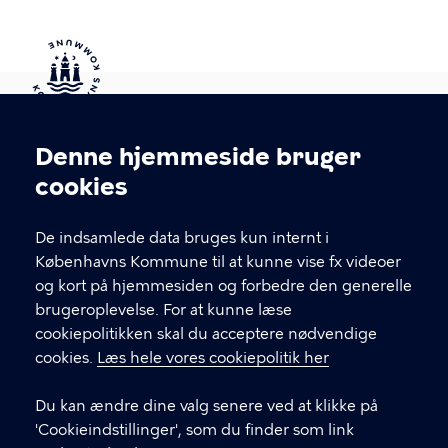
Kontakt Københavns Kommune
Denne hjemmeside bruger
Cookieindstillinger
cookies
T
33 66 33 66
l
Find andre kontakter her
f
De indsamlede data bruges kun internt i
.
Københavns Kommune til at kunne vise fx videoer
CVR-nummer
64942212
og kort på hjemmesiden og forbedre den generelle
brugeroplevelse. For at kunne læse
GENVEJE
cookiepolitikken skal du acceptere nødvendige
cookies.
Læs hele vores cookiepolitik her
Hvis du vil klage
Du kan ændre dine valg senere ved at klikke på
Digital Post
'Cookieindstillinger', som du finder som link
Databeskyttelse