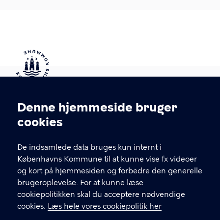
Kontakt Københavns Kommune
Denne hjemmeside bruger
Cookieindstillinger
cookies
T
33 66 33 66
l
Find andre kontakter her
f
De indsamlede data bruges kun internt i
.
Københavns Kommune til at kunne vise fx videoer
CVR-nummer
64942212
og kort på hjemmesiden og forbedre den generelle
brugeroplevelse. For at kunne læse
GENVEJE
cookiepolitikken skal du acceptere nødvendige
cookies.
Læs hele vores cookiepolitik her
Hvis du vil klage