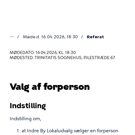
Gå
til
hovedindhold
⋯
Møde d. 16.04.2026, 18:30
Referat
Du
er
MØDEDATO: 16.04.2026, KL. 18:30
MØDESTED: TRINITATIS SOGNEHUS, PILESTRÆDE 67
her
Valg af forperson
Indstilling
Indstilling om,
at Indre By Lokaludvalg vælger en forperson