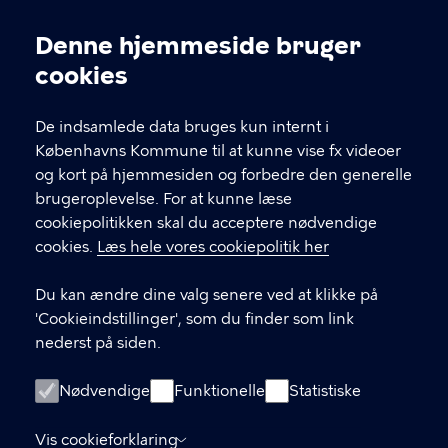
Kontakt Københavns Kommune
Denne hjemmeside bruger
Cookieindstillinger
cookies
T
33 66 33 66
l
Find andre kontakter her
f
De indsamlede data bruges kun internt i
.
Københavns Kommune til at kunne vise fx videoer
CVR-nummer
64942212
og kort på hjemmesiden og forbedre den generelle
brugeroplevelse. For at kunne læse
GENVEJE
cookiepolitikken skal du acceptere nødvendige
cookies.
Læs hele vores cookiepolitik her
Hvis du vil klage
Du kan ændre dine valg senere ved at klikke på
Digital Post
'Cookieindstillinger', som du finder som link
Databeskyttelse
nederst på siden.
Job
Nødvendige
Funktionelle
Statistiske
Tilgængelighedserklæring
Vis cookieforklaring
Om hjemmesiden