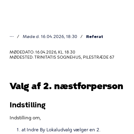
Gå
til
hovedindhold
⋯
Møde d. 16.04.2026, 18:30
Referat
Du
er
MØDEDATO: 16.04.2026, KL. 18:30
MØDESTED: TRINITATIS SOGNEHUS, PILESTRÆDE 67
her
Valg af 2. næstforperson
Indstilling
Indstilling om,
at Indre By Lokaludvalg vælger en 2.