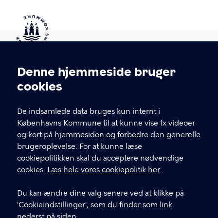
Kontakt Københavns Kommune
Denne hjemmeside bruger
Cookieindstillinger
cookies
T
33 66 33 66
l
Find andre kontakter her
f
De indsamlede data bruges kun internt i
.
Københavns Kommune til at kunne vise fx videoer
CVR-nummer
64942212
og kort på hjemmesiden og forbedre den generelle
brugeroplevelse. For at kunne læse
GENVEJE
cookiepolitikken skal du acceptere nødvendige
cookies.
Læs hele vores cookiepolitik her
Hvis du vil klage
Du kan ændre dine valg senere ved at klikke på
Digital Post
'Cookieindstillinger', som du finder som link
Databeskyttelse
nederst på siden.