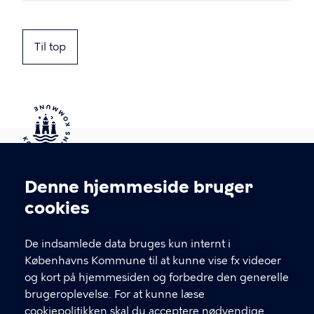
Til top
Kontakt Københavns Kommune
Denne hjemmeside bruger
Cookieindstillinger
cookies
T
33 66 33 66
l
Find andre kontakter her
f
De indsamlede data bruges kun internt i
.
Københavns Kommune til at kunne vise fx videoer
CVR-nummer
64942212
og kort på hjemmesiden og forbedre den generelle
brugeroplevelse. For at kunne læse
GENVEJE
cookiepolitikken skal du acceptere nødvendige