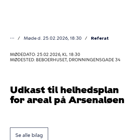
Gå
til
hovedindhold
⋯
Møde d. 25.02.2026, 18:30
Referat
Du
er
MØDEDATO: 25.02.2026, KL. 18:30
MØDESTED: BEBOERHUSET, DRONNINGENSGADE 34
her
Udkast til helhedsplan
for areal på Arsenaløen
Se alle bilag