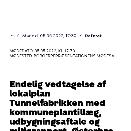
Gå
til
hovedindhold
⋯
Møde d. 05.05.2022, 17:30
Referat
Du
er
MØDEDATO: 05.05.2022, KL. 17:30
MØDESTED: BORGERREPRÆSENTATIONENS MØDESAL
her
Endelig vedtagelse af
lokalplan
Tunnelfabrikken med
kommuneplantillæg,
udbygningsaftale og
miljørapport, Østerbro