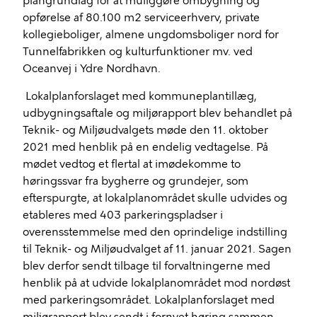
plangrundlag for at muliggøre ombygning og
opførelse af 80.100 m2 serviceerhverv, private
kollegieboliger, almene ungdomsboliger nord for
Tunnelfabrikken og kulturfunktioner mv. ved
Oceanvej i Ydre Nordhavn.
Lokalplanforslaget med kommuneplantillæg,
udbygningsaftale og miljørapport blev behandlet på
Teknik- og Miljøudvalgets møde den 11. oktober
2021 med henblik på en endelig vedtagelse. På
mødet vedtog et flertal at imødekomme to
høringssvar fra bygherre og grundejer, som
efterspurgte, at lokalplanområdet skulle udvides og
etableres med 403 parkeringspladser i
overensstemmelse med den oprindelige indstilling
til Teknik- og Miljøudvalget af 11. januar 2021. Sagen
blev derfor sendt tilbage til forvaltningerne med
henblik på at udvide lokalplanområdet mod nordøst
med parkeringsområdet. Lokalplanforslaget med