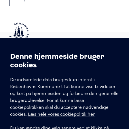
Kontakt Københavns Kommune
Denne hjemmeside bruger
Cookieindstillinger
cookies
T
33 66 33 66
l
Find andre kontakter her
f
De indsamlede data bruges kun internt i
.
Københavns Kommune til at kunne vise fx videoer
CVR-nummer
64942212
og kort på hjemmesiden og forbedre den generelle
brugeroplevelse. For at kunne læse
GENVEJE
cookiepolitikken skal du acceptere nødvendige
cookies.
Læs hele vores cookiepolitik her
Hvis du vil klage
Du kan ændre dine valg senere ved at klikke på