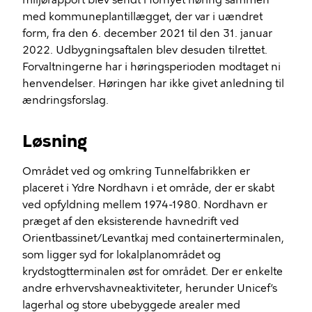
miljørapport blev sendt i fornyet høring sammen
med kommuneplantillægget, der var i uændret
form, fra den 6. december 2021 til den 31. januar
2022. Udbygningsaftalen blev desuden tilrettet.
Forvaltningerne har i høringsperioden modtaget ni
henvendelser. Høringen har ikke givet anledning til
ændringsforslag.
Løsning
Området ved og omkring Tunnelfabrikken er
placeret i Ydre Nordhavn i et område, der er skabt
ved opfyldning mellem 1974-1980. Nordhavn er
præget af den eksisterende havnedrift ved
Orientbassinet/Levantkaj med containerterminalen,
som ligger syd for lokalplanområdet og
krydstogtterminalen øst for området. Der er
enkelte
andre erhvervshavneaktiviteter, herunder Unicef’s
lagerhal og store ubebyggede arealer med