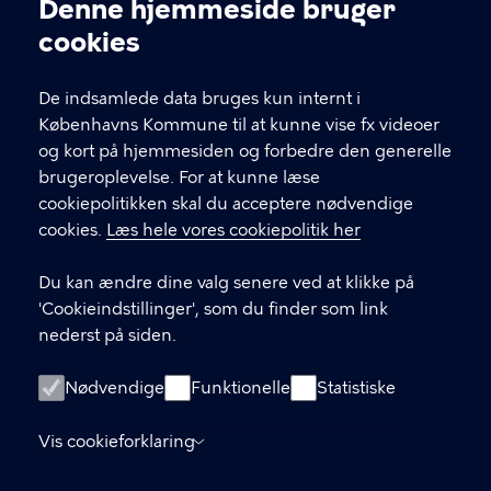
Kontakt Københavns Kommune
Denne hjemmeside bruger
Cookieindstillinger
cookies
T
33 66 33 66
l
Find andre kontakter her
f
De indsamlede data bruges kun internt i
.
Københavns Kommune til at kunne vise fx videoer
CVR-nummer
64942212
og kort på hjemmesiden og forbedre den generelle
brugeroplevelse. For at kunne læse
GENVEJE
cookiepolitikken skal du acceptere nødvendige
cookies.
Læs hele vores cookiepolitik her
Hvis du vil klage
Du kan ændre dine valg senere ved at klikke på
Digital Post
'Cookieindstillinger', som du finder som link
Databeskyttelse
nederst på siden.
Job
Nødvendige
Funktionelle
Statistiske
Tilgængelighedserklæring
Vis cookieforklaring
Om hjemmesiden
English