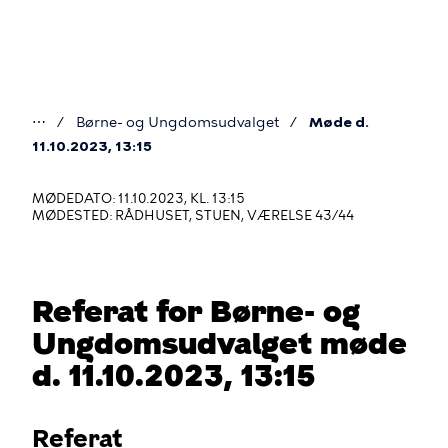
Gå
til
hovedindhold
⋯
Børne- og Ungdomsudvalget
Møde d.
Du
11.10.2023, 13:15
er
MØDEDATO: 11.10.2023, KL. 13:15
her
MØDESTED: RÅDHUSET, STUEN, VÆRELSE 43/44
Referat for Børne- og
Ungdomsudvalget møde
d. 11.10.2023, 13:15
Referat