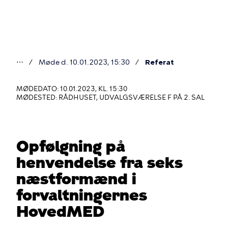
Gå
til
hovedindhold
⋯
Møde d. 10.01.2023, 15:30
Referat
Du
er
MØDEDATO: 10.01.2023, KL. 15:30
MØDESTED: RÅDHUSET, UDVALGSVÆRELSE F PÅ 2. SAL
her
Opfølgning på
henvendelse fra seks
næstformænd i
forvaltningernes
HovedMED