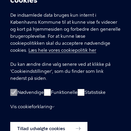
cookies
T
33 66 33 66
l
Find andre kontakter her
f
De indsamlede data bruges kun internt i
.
Københavns Kommune til at kunne vise fx videoer
CVR-nummer
64942212
og kort på hjemmesiden og forbedre den generelle
brugeroplevelse. For at kunne læse
GENVEJE
cookiepolitikken skal du acceptere nødvendige
cookies.
Læs hele vores cookiepolitik her
Hvis du vil klage
Du kan ændre dine valg senere ved at klikke på
Digital Post
'Cookieindstillinger', som du finder som link
Databeskyttelse
nederst på siden.
Job
Nødvendige
Funktionelle
Statistiske
Tilgængelighedserklæring
Vis cookieforklaring
Om hjemmesiden
English
Cookiepolitik
Tillad udvalgte cookies