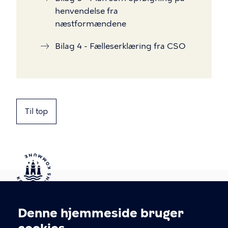
henvendelse fra
næstformændene
Bilag 4 - Fælleserklæring fra CSO
Til top
Kontakt Københavns Kommune
Denne hjemmeside bruger
Cookieindstillinger