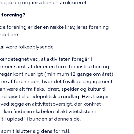
bejde og organisation er struktureret.
 forening?
e forening er der en række krav, jeres forening
andet om:
kal være folkeoplysende
kendetegnet ved, at aktiviteten foregår i
er samt, at der er en form for instruktion og
 foregår kontinuerligt (minimum 12 gange om året)
e af foreningen, hvor det frivillige engagement
 være alt fra f.eks. idræt, spejder og kultur til
 religiøst eller idépolitisk grundlag. Hvis I søger
vedlægge en aktivitetsoversigt, der konkret
 I kan finde en skabelon til aktivitetslisten i
il upload" i bunden af denne side.
 som tilslutter sig dens formål.