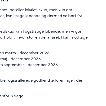
stid
ms- og/eller lokaletilskud, men kun om
ler, kan I søge løbende og dermed se bort fra
etilskud kan I også søge løbende, men vi gør
hold til hvor stor en del af året, I kan modtage
ioden marts - december 2026
en maj - december 2026
ioden september - december 2026
.
lder også allerede godkendte foreninger, der
enfor 8 dage.