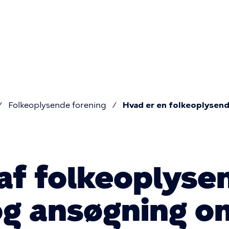
Primær
navigatio
Folkeoplysende forening
Hvad er en folkeoplysen
af folkeoplyse
og ansøgning o