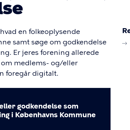
lse
Re
hvad en folkeoplysende
denne samt søge om godkendelse
g. Er jeres forening allerede
e om medlems- og/eller
 foregår digitalt.
eller godkendelse som
ning i Københavns Kommune