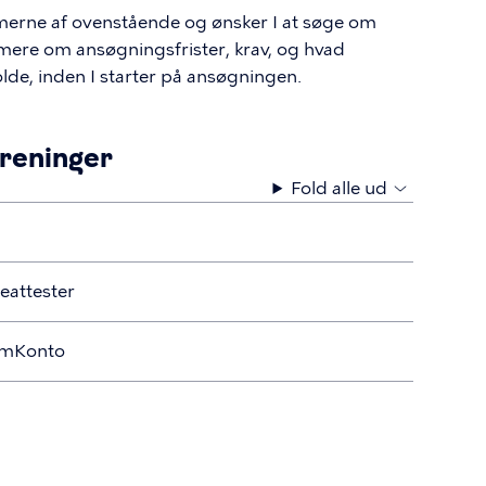
merne af ovenstående og ønsker I at søge om
 mere om ansøgningsfrister, krav, og hvad
e, inden I starter på ansøgningen.
oreninger
Fold alle ud
eattester
emKonto