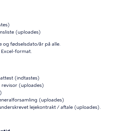
stes)
sliste (uploades)
 og fødselsdato/år på alle.
 Excel-format.
attest (indtastes)
g revisor (uploades)
)
 generalforsamling (uploades)
nderskrevet lejekontrakt / aftale (uploades).