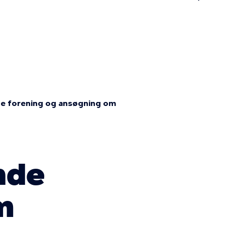
n
de forening og ansøgning om
nde
m