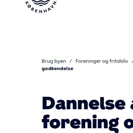
Gå
til
hovedindhold
Brug byen
Foreninger og fritidsliv
godkendelse
Du
er
Dannelse 
her
forening 