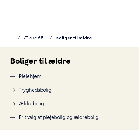
Gå
til
hovedindhold
⋯
Ældre 65+
Boliger til ældre
Du
er
Boliger til ældre
her
Boliger
Plejehjem
til
Tryghedsbolig
ældre
Ældrebolig
Frit valg af plejebolig og ældrebolig