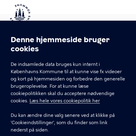
Kontakt Københavns Kommune
Denne hjemmeside bruger
Cookieindstillinger
cookies
T
33 66 33 66
l
Find andre kontakter her
f
De indsamlede data bruges kun internt i
.
Københavns Kommune til at kunne vise fx videoer
CVR-nummer
64942212
og kort på hjemmesiden og forbedre den generelle
brugeroplevelse. For at kunne læse
GENVEJE
cookiepolitikken skal du acceptere nødvendige
cookies.
Læs hele vores cookiepolitik her
Hvis du vil klage
Du kan ændre dine valg senere ved at klikke på
Digital Post
'Cookieindstillinger', som du finder som link
Databeskyttelse
nederst på siden.