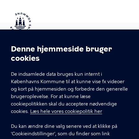
Kontakt Københavns Kommune
Denne hjemmeside bruger
Cookieindstillinger
cookies
T
33 66 33 66
l
Find andre kontakter her
f
De indsamlede data bruges kun internt i
.
Københavns Kommune til at kunne vise fx videoer
CVR-nummer
64942212
og kort på hjemmesiden og forbedre den generelle
brugeroplevelse. For at kunne læse
GENVEJE
cookiepolitikken skal du acceptere nødvendige
cookies.
Læs hele vores cookiepolitik her
Hvis du vil klage
Du kan ændre dine valg senere ved at klikke på
Digital Post
'Cookieindstillinger', som du finder som link