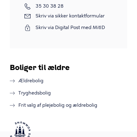
Telefon
35 30 38 28
Skriv
Skriv via sikker kontaktformular
via
Skriv via Digital Post med MitID
sikker
kontaktformular
Boliger til ældre
Ældrebolig
Tryghedsbolig
Frit valg af plejebolig og ældrebolig