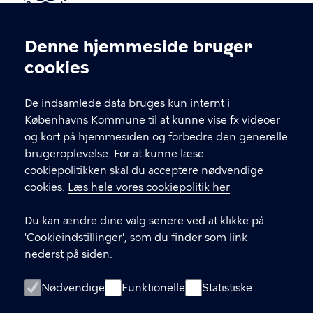
Kontakt Københavns Kommune
Denne hjemmeside bruger
Cookieindstillinger
cookies
T
33 66 33 66
l
Find andre kontakter her
f
De indsamlede data bruges kun internt i
.
Københavns Kommune til at kunne vise fx videoer
CVR-nummer
64942212
og kort på hjemmesiden og forbedre den generelle
brugeroplevelse. For at kunne læse
GENVEJE
cookiepolitikken skal du acceptere nødvendige
cookies.
Læs hele vores cookiepolitik her
Hvis du vil klage
Du kan ændre dine valg senere ved at klikke på
Digital Post
'Cookieindstillinger', som du finder som link
Databeskyttelse
nederst på siden.
Job
Nødvendige
Funktionelle
Statistiske
Tilgængelighedserklæring