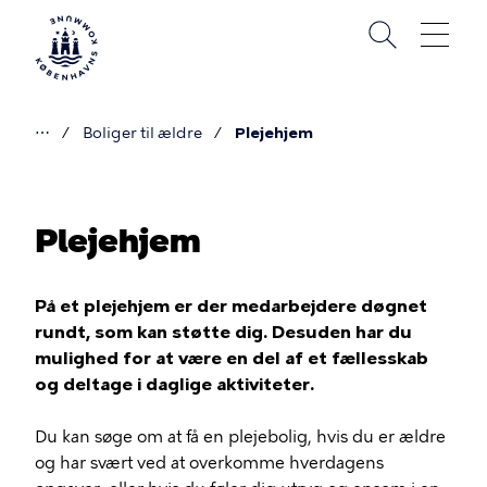
Gå
til
hovedindhold
⋯
Boliger til ældre
Plejehjem
Du
er
her
Plejehjem
På et plejehjem er der medarbejdere døgnet
rundt, som kan støtte dig. Desuden har du
mulighed for at være en del af et fællesskab
og deltage i daglige aktiviteter.
Du kan søge om at få en plejebolig, hvis du er ældre
og har svært ved at overkomme hverdagens