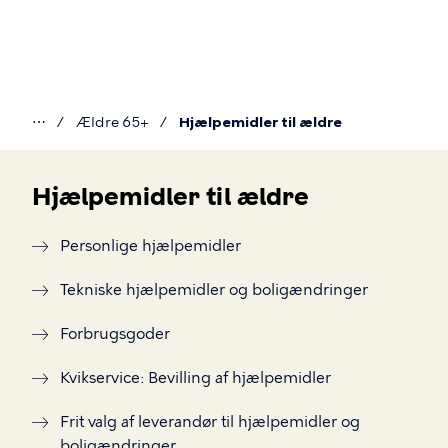
Gå
til
hovedindhold
⋯
Ældre 65+
Hjælpemidler til ældre
Du
er
Hjælpemidler til ældre
her
Hjælpemidler
Personlige hjælpemidler
til
Tekniske hjælpemidler og boligændringer
ældre
Forbrugsgoder
Kvikservice: Bevilling af hjælpemidler
Frit valg af leverandør til hjælpemidler og
boligændringer