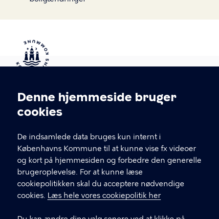
Kontakt Københavns Kommune
Denne hjemmeside bruger
Cookieindstillinger
cookies
T
33 66 33 66
l
Find andre kontakter her
f
De indsamlede data bruges kun internt i
.
Københavns Kommune til at kunne vise fx videoer
CVR-nummer
64942212
og kort på hjemmesiden og forbedre den generelle
brugeroplevelse. For at kunne læse
GENVEJE
cookiepolitikken skal du acceptere nødvendige
cookies.
Læs hele vores cookiepolitik her
Hvis du vil klage