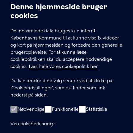
Kontakt Københavns Kommune
Denne hjemmeside bruger
Cookieindstillinger
cookies
T
33 66 33 66
l
Find andre kontakter her
f
De indsamlede data bruges kun internt i
.
Københavns Kommune til at kunne vise fx videoer
CVR-nummer
64942212
og kort på hjemmesiden og forbedre den generelle
brugeroplevelse. For at kunne læse
GENVEJE
cookiepolitikken skal du acceptere nødvendige
cookies.
Læs hele vores cookiepolitik her
Hvis du vil klage
Du kan ændre dine valg senere ved at klikke på
Digital Post
'Cookieindstillinger', som du finder som link
Databeskyttelse
nederst på siden.
Job
Nødvendige
Funktionelle
Statistiske
Tilgængelighedserklæring
Vis cookieforklaring
Om hjemmesiden