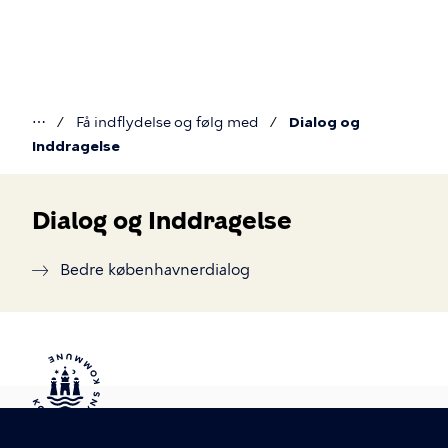
Gå
til
hovedindhold
⋯
Få indflydelse og følg med
Dialog og
Du
Inddragelse
er
her
Dialog og Inddragelse
Dialog
Bedre københavnerdialog
og
inddragelse