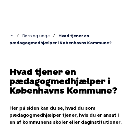
Gå
til
hovedindhold
⋯
Børn og unge
Hvad tjener en
Du
pædagogmedhjælper i Københavns Kommune?
er
her
Hvad tjener en
pædagogmedhjælper i
Københavns Kommune?
Her på siden kan du se, hvad du som
pædagogmedhjælper tjener, hvis du er ansat i
en af kommunens skoler eller daginstitutioner.