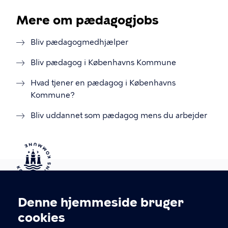
Mere om pædagogjobs
Bliv pædagogmedhjælper
Bliv pædagog i Københavns Kommune
Hvad tjener en pædagog i Københavns
Kommune?
Bliv uddannet som pædagog mens du arbejder
Kontakt Københavns Kommune
Denne hjemmeside bruger
Cookieindstillinger
cookies
T
33 66 33 66