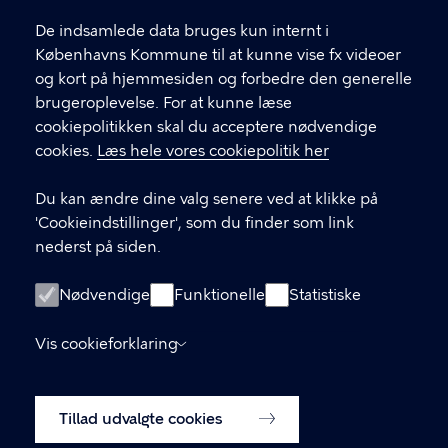
l
Find andre kontakter her
f
De indsamlede data bruges kun internt i
.
Københavns Kommune til at kunne vise fx videoer
CVR-nummer
64942212
og kort på hjemmesiden og forbedre den generelle
brugeroplevelse. For at kunne læse
GENVEJE
cookiepolitikken skal du acceptere nødvendige
cookies.
Læs hele vores cookiepolitik her
Hvis du vil klage
Du kan ændre dine valg senere ved at klikke på
Digital Post
'Cookieindstillinger', som du finder som link
Databeskyttelse
nederst på siden.
Job
Nødvendige
Funktionelle
Statistiske
Tilgængelighedserklæring
Vis cookieforklaring
Om hjemmesiden
English
Cookiepolitik
Tillad udvalgte cookies