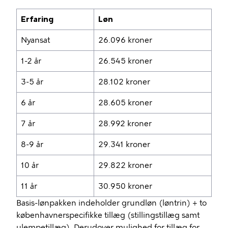
Erfaring
Løn
Nyansat
26.096 kroner
1-2 år
26.545 kroner
3-5 år
28.102 kroner
6 år
28.605 kroner
7 år
28.992 kroner
8-9 år
29.341 kroner
10 år
29.822 kroner
11 år
30.950 kroner
Basis-lønpakken indeholder grundløn (løntrin) + to
københavnerspecifikke tillæg (stillingstillæg samt
ulempetillæg). Derudover mulighed for tillæg for