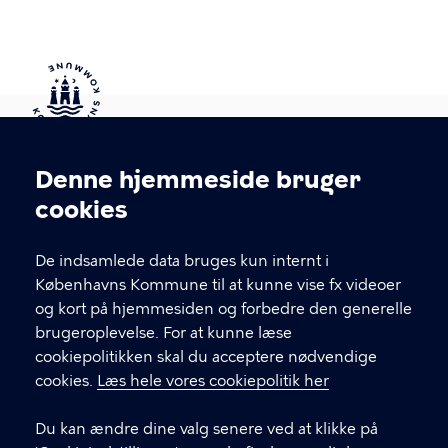
side
Kontakt Københavns Kommune
Denne hjemmeside bruger
Cookieindstillinger
cookies
T
33 66 33 66
l
Find andre kontakter her
f
De indsamlede data bruges kun internt i
.
Københavns Kommune til at kunne vise fx videoer
CVR-nummer
64942212
og kort på hjemmesiden og forbedre den generelle
brugeroplevelse. For at kunne læse
GENVEJE
cookiepolitikken skal du acceptere nødvendige
cookies.
Læs hele vores cookiepolitik her
Hvis du vil klage
Du kan ændre dine valg senere ved at klikke på
Digital Post