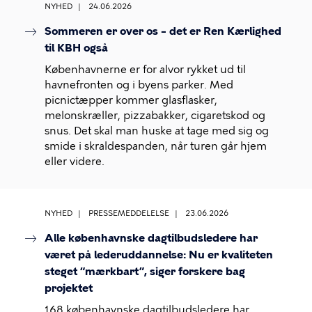
NYHED
24.06.2026
Sommeren er over os – det er Ren Kærlighed
til KBH også
Københavnerne er for alvor rykket ud til
havnefronten og i byens parker. Med
picnictæpper kommer glasflasker,
melonskræller, pizzabakker, cigaretskod og
snus. Det skal man huske at tage med sig og
smide i skraldespanden, når turen går hjem
eller videre.
NYHED
PRESSEMEDDELELSE
23.06.2026
Alle københavnske dagtilbudsledere har
været på lederuddannelse: Nu er kvaliteten
steget “mærkbart”, siger forskere bag
projektet
168 københavnske dagtilbudsledere har