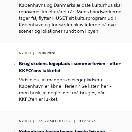
Københavns og Danmarks ældste kulturhus skal
renoveres fra efteråret i år. Mens håndværkerne
tager fat, flytter HUSET sit kulturprogram ud i
København og fortsætter aktiviteterne på nye
scener og lokationer rundt om i byen.
NYHED
15.06.2026
Brug skolens legeplads i sommerferien - efter
KKFO'ens lukketid
Vidste du, at mange skolelegepladser i
København er åbne i ferien? Se listen her –
men husk, at nogle først må bruges, når
KKFO’en er lukket.
NYHED
PRESSEMEDDELELSE
11.06.2026
København tester byens første frizone