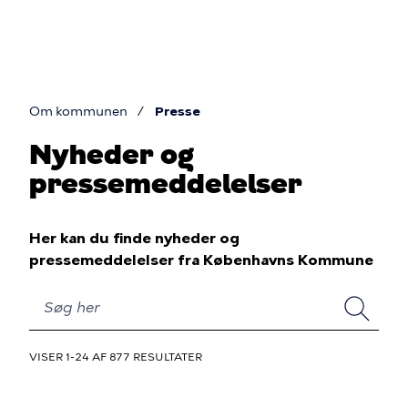
Gå
til
hovedindhold
Om kommunen
Presse
Du
Nyheder og
er
pressemeddelelser
her
Her kan du finde nyheder og
pressemeddelelser fra Københavns Kommune
SØG
HER
VISER 1-24 AF 877 RESULTATER