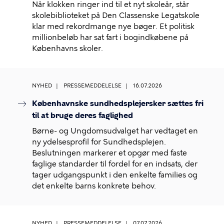
Når klokken ringer ind til et nyt skoleår, står
skolebiblioteket på Den Classenske Legatskole
klar med rekordmange nye bøger. Et politisk
millionbeløb har sat fart i bogindkøbene på
Københavns skoler.
NYHED
PRESSEMEDDELELSE
16.07.2026
Københavnske sundhedsplejersker sættes fri
til at bruge deres faglighed
Børne- og Ungdomsudvalget har vedtaget en
ny ydelsesprofil for Sundhedsplejen.
Beslutningen markerer et opgør med faste
faglige standarder til fordel for en indsats, der
tager udgangspunkt i den enkelte families og
det enkelte barns konkrete behov.
NYHED
PRESSEMEDDELELSE
07.07.2026