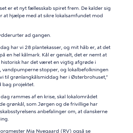
 er et nyt fællesskab spiret frem. De kalder sig
er at hjælpe med at sikre lokalsamfundet mod
rydderurter ad gangen.
dag har vi 28 plantekasser, og mit håb er, at det
 en hel kålmark. Kål er genialt, det er nemt at
storisk har det været en vigtig afgrøde i
går, vandpumperne stopper, og lokalbefolkningen
r vi til grønlangkålsmiddag her i Østerbrohuset,”
 bag projektet.
 dag rammes af en krise, skal lokalområdet
e grønkål, som Jørgen og de frivillige har
skabsstyrelsens anbefalinger om, at danskerne
ing.
dsborgmester Mia Nyegaard (RV) også se