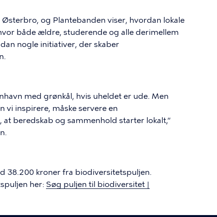
å Østerbro, og Plantebanden viser, hvordan lokale
 hvor både ældre, studerende og alle derimellem
an nogle initiativer, der skaber
n.
benhavn med grønkål, hvis uheldet er ude. Men
n vi inspirere, måske servere en
 at beredskab og sammenhold starter lokalt,”
n.
 38.200 kroner fra biodiversitetspuljen.
spuljen her:
Søg puljen til biodiversitet |