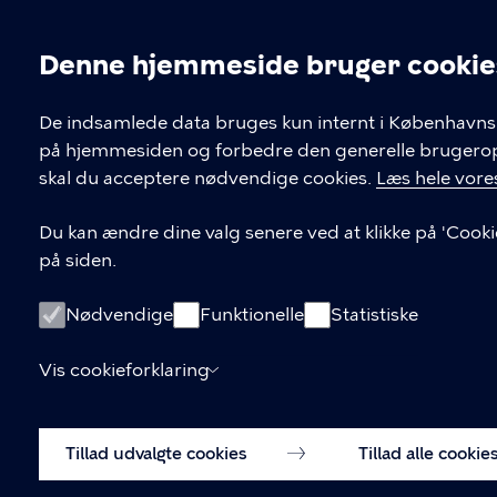
Denne hjemmeside bruger cookie
Cookieindstil
De indsamlede data bruges kun internt i Københavns 
på hjemmesiden og forbedre den generelle brugerople
Kontakt Københavns Kommune
skal du acceptere nødvendige cookies.
Læs hele vores
T
33 66 33 66
Du kan ændre dine valg senere ved at klikke på 'Cooki
l
på siden.
Find andre kontakter her
f
.
CVR-nummer
64942212
Nødvendige
Funktionelle
Statistiske
Vis cookieforklaring
Tillad udvalgte cookies
Tillad alle cookie