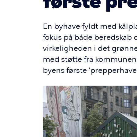
første pr
En byhave fyldt med kålpla
fokus på både beredskab og
virkeligheden i det grønn
med støtte fra kommunens 
byens første ‘prepperhave’
Billede