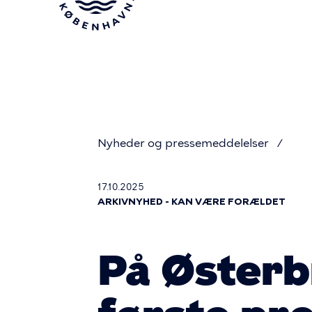
Gå
til
hovedindhold
Nyheder og pressemeddelelser
Du
17.10.2025
ARKIVNYHED - KAN VÆRE FORÆLDET
er
På Østerb
her