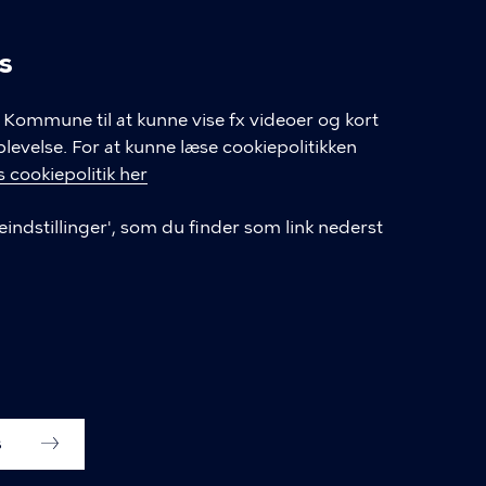
s
linger
Kommune til at kunne vise fx videoer og kort
velse. For at kunne læse cookiepolitikken
GENVEJE
 cookiepolitik her
eindstillinger', som du finder som link nederst
Hvis du vil klage
Databeskyttelse
Tilgængelighedserklæring
English
Cookieindstillinger
s