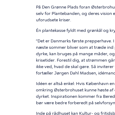
På Den Grønne Plads foran Østerbrohuset
selv for Plantebanden, og deres vision 
uforudsete kriser.
Én plantekasse fyldt med grønkål og k
”Det er Danmarks første prepperhave. I 
næste sommer bliver som at træde ind på
dyrke, kan bruges på mange måder, og hi
krisetider. Forestil dig, at strømmen 
ikke ved, hvad de skal gøre. Så invitere
fortæller Jørgen Dahl Madsen, idémand
Idéen er altså enkel: Hvis København en
omkring Østerbrohuset kunne høste af d
dyrket. Inspirationen kommer fra Bered
bør være bedre forberedt på selvforsyn
Inde på rådhuset kan Kultur- og friti