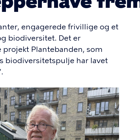
epperhave fre
nter, engagerede frivillige og et
 biodiversitet. Det er
e projekt Plantebanden, som
biodiversitetspulje har lavet
.