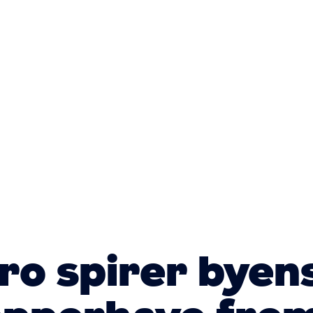
Primær
navigatio
ro spirer byen