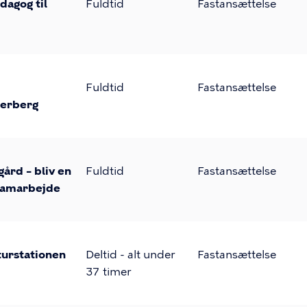
dagog til
Fuldtid
Fastansættelse
Fuldtid
Fastansættelse
Herberg
gård – bliv en
Fuldtid
Fastansættelse
g samarbejde
lturstationen
Deltid - alt under
Fastansættelse
37 timer