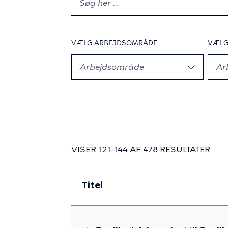
at
SØG
bruge
filtrene
skal
VÆLG
ARBEJDSOMRÅDE
,
VÆL
du
trykke
Arbejdsområde
Ar
mellemrumstasten
for
at
åbne,
naviger
med
VISER 121-144 AF 478 RESULTATER
piletasterne
og
tryk
Titel
enter
for
at