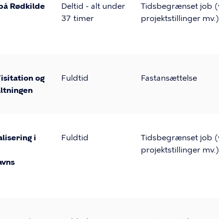
 på Rødkilde
Deltid - alt under
Tidsbegrænset job (v
37 timer
projektstillinger mv.
isitation og
Fuldtid
Fastansættelse
ltningen
lisering i
Fuldtid
Tidsbegrænset job (v
projektstillinger mv.
avns