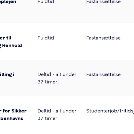
eplejen
Fuldtid
Fastansættelse
r til
Fuldtid
Fastansættelse
g Renhold
ling i
Deltid - alt under
Fastansættelse
37 timer
 for Sikker
Deltid - alt under
Studenterjob/fritids
øbenhavns
37 timer