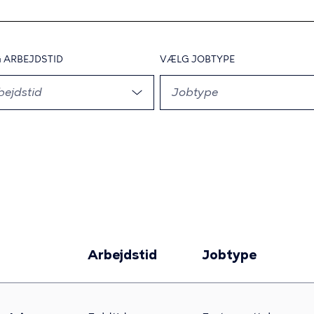
G
ARBEJDSTID
,
VÆLG
JOBTYPE
,
bejdstid
Jobtype
Arbejdstid
Jobtype