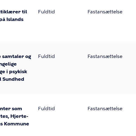
iklærer til
Fuldtid
Fastansættelse
på Islands
e samtaler og
Fuldtid
Fastansættelse
ngelige
ge i psykisk
al Sundhed
enter som
Fuldtid
Fastansættelse
tes, Hjerte-
ns Kommune