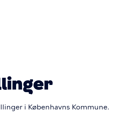
Primær
navigatio
llinger
tillinger i Københavns Kommune.