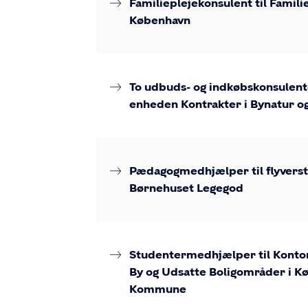
Familieplejekonsulent til Famili
vælge.
København
To udbuds- og indkøbskonsulente
enheden Kontrakter i Bynatur o
Pædagogmedhjælper til flyverstil
Børnehuset Legegod
Studentermedhjælper til Kontor
By og Udsatte Boligområder i K
Kommune