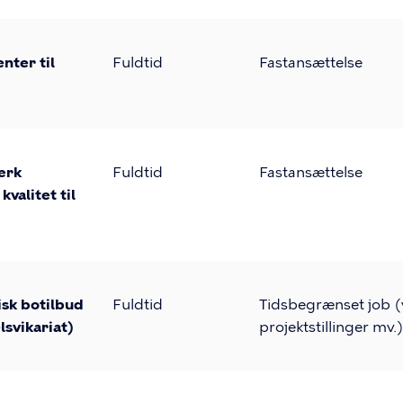
nter til
Fuldtid
Fastansættelse
ærk
Fuldtid
Fastansættelse
valitet til
isk botilbud
Fuldtid
Tidsbegrænset job (v
svikariat)
projektstillinger mv.