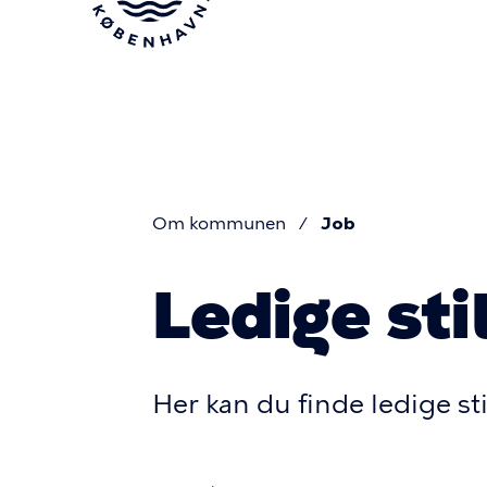
Gå
til
hovedindhold
Om kommunen
Job
Du
Ledige sti
er
her
Her kan du finde ledige s
For