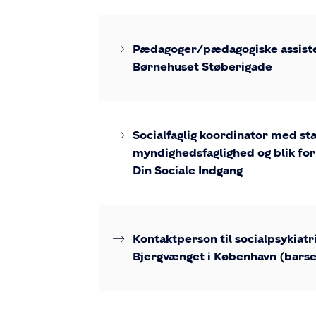
Pædagoger/pædagogiske assiste
Børnehuset Støberigade
Socialfaglig koordinator med st
myndighedsfaglighed og blik for k
Din Sociale Indgang
Kontaktperson til socialpsykiatr
Bjergvænget i København (barsel