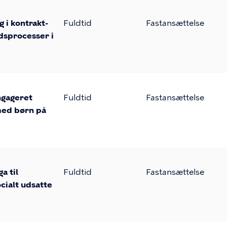
 i kontrakt-
Fuldtid
Fastansættelse
dsprocesser i
ngageret
Fuldtid
Fastansættelse
med børn på
a til
Fuldtid
Fastansættelse
cialt udsatte