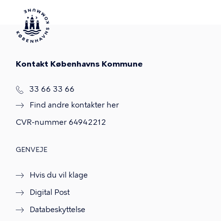
Kontakt Københavns Kommune
T
33 66 33 66
l
Find andre kontakter her
f
.
CVR-nummer
64942212
GENVEJE
Hvis du vil klage
Digital Post
Databeskyttelse