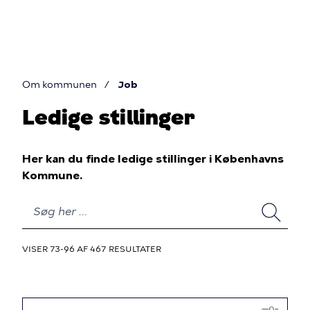
Gå
til
hovedindhold
Om kommunen
Job
Du
Ledige stillinger
er
her
Her kan du finde ledige stillinger i Københavns
Kommune.
SØG
VISER 73-96 AF 467 RESULTATER