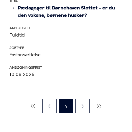
TITEL
Pædagoger til Børnehaven Slottet – er du
den voksne, børnene husker?
ARBEJDSTID
Fuldtid
JOBTYPE
Fastansættelse
ANSØGNINGSFRIST
10.08.2026
Sideinddeling
Nuværende
4
side