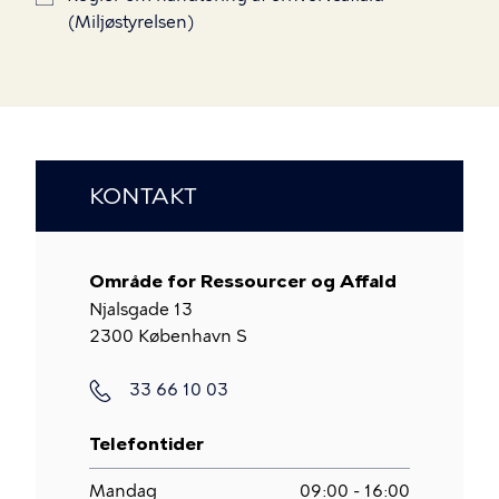
(Miljøstyrelsen)
KONTAKT
Område for Ressourcer og Affald
Njalsgade 13
2300
København S
Telefon
33 66 10 03
Telefontider
Mandag
09:00 - 16:00