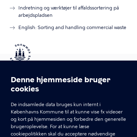
Indretning og værktøjer til affaldssortering på
arbejdspladsen
English: Sorting and handling commercial waste
Kontakt Københavns Kommune
Denne hjemmeside bruger
Cookieindstillinger
cookies
T
33 66 33 66
l
Find andre kontakter her
f
De indsamlede data bruges kun internt i
.
Københavns Kommune til at kunne vise fx videoer
CVR-nummer
64942212
og kort på hjemmesiden og forbedre den generelle
brugeroplevelse. For at kunne læse
GENVEJE
cookiepolitikken skal du acceptere nødvendige