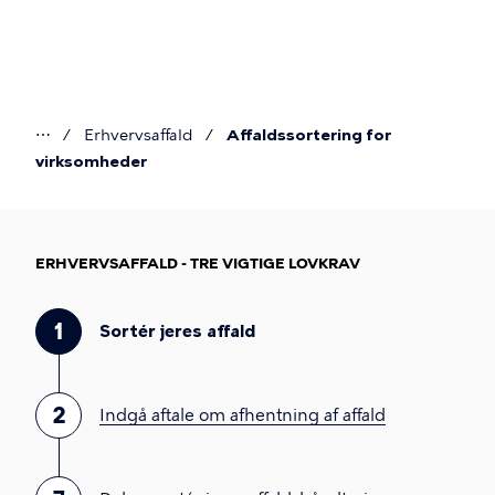
Gå
til
hovedindhold
⋯
Erhvervsaffald
Affaldssortering for
Du
virksomheder
er
her
ERHVERVSAFFALD - TRE VIGTIGE LOVKRAV
1
Sortér jeres affald
2
Indgå aftale om afhentning af affald