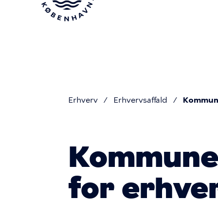
Gå
til
hovedindhold
Erhverv
Erhvervsaffald
Kommune
Du
Kommunen
er
for erhve
her