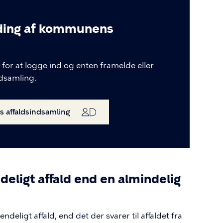
lding af kommunens
for at logge ind og enten framelde eller
dsamling.
s affaldsindsamling
eligt affald end en almindelig
eligt affald, end det der svarer til affaldet fra