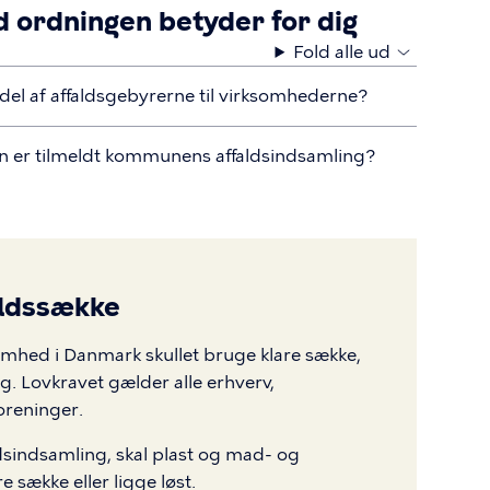
d ordningen betyder for dig
Fold alle ud
 del af affaldsgebyrerne til virksomhederne?
n er tilmeldt kommunens affaldsindsamling?
aldssække
somhed i Danmark skullet bruge klare sække,
ng. Lovkravet gælder alle erhverv,
oreninger.
sindsamling, skal plast og mad- og
e sække eller ligge løst.