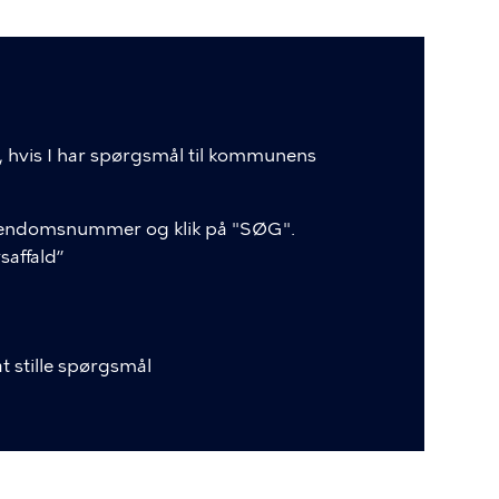
ce, hvis I har spørgsmål til kommunens
 ejendomsnummer og klik på "SØG".
saffald”
at stille spørgsmål