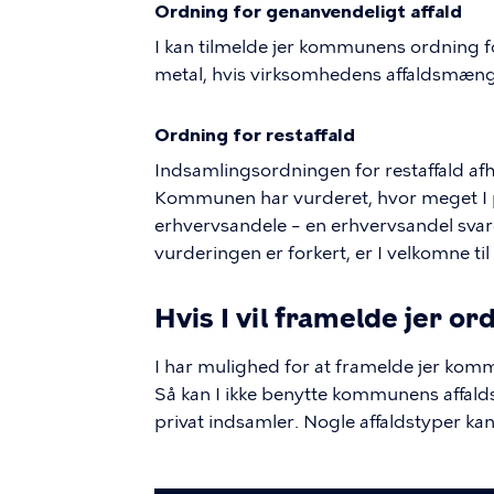
Ordning for genanvendeligt affald
I kan tilmelde jer kommunens ordning fo
metal, hvis virksomhedens affaldsmængd
Ordning for restaffald
Indsamlingsordningen for restaffald afh
Kommunen har vurderet, hvor meget I pr
erhvervsandele – en erhvervsandel svare
vurderingen er forkert, er I velkomne til
Hvis I vil framelde jer o
I har mulighed for at framelde jer kom
Så kan I ikke benytte kommunens affalds
privat indsamler. Nogle affaldstyper ka