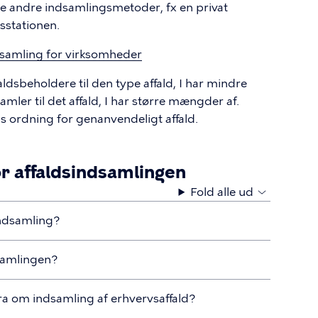
te andre indsamlingsmetoder, fx en privat
sstationen.
dsamling for virksomheder
sbeholdere til den type affald, I har mindre
mler til det affald, I har større mængder af.
s ordning for genanvendeligt affald.
r affaldsindsamlingen
Fold alle ud
ndsamling?
dsamlingen?
ra om indsamling af erhvervsaffald?