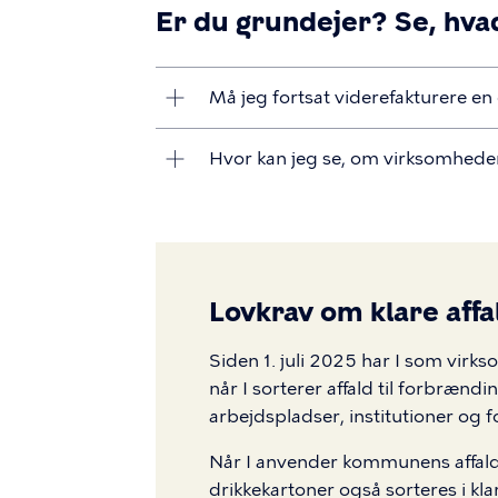
Er du grundejer? Se, hva
Må jeg fortsat viderefakturere en
Hvor kan jeg se, om virksomhede
Lovkrav om klare aff
Siden 1. juli 2025 har I som virk
når I sorterer affald til forbrændi
arbejdspladser, institutioner og f
Når I anvender kommunens affald
drikkekartoner også sorteres i klar