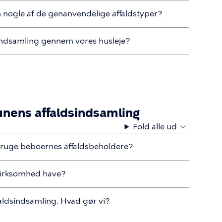
n nogle af de genanvendelige affaldstyper?
dsindsamling gennem vores husleje?
nens affaldsindsamling
Fold alle ud
ruge beboernes affaldsbeholdere?
virksomhed have?
aldsindsamling. Hvad gør vi?