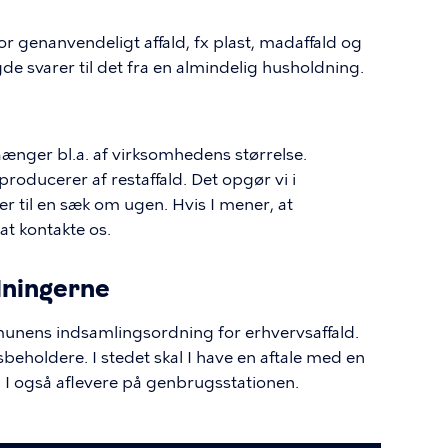
r genanvendeligt affald, fx plast, madaffald og
e svarer til det fra en almindelig husholdning.
ænger bl.a. af virksomhedens størrelse.
oducerer af restaffald. Det opgør vi i
r til en sæk om ugen. Hvis I mener, at
 at kontakte os.
rdningerne
munens indsamlingsordning for erhvervsaffald.
beholdere. I stedet skal I have en aftale med en
n I også aflevere på genbrugsstationen.