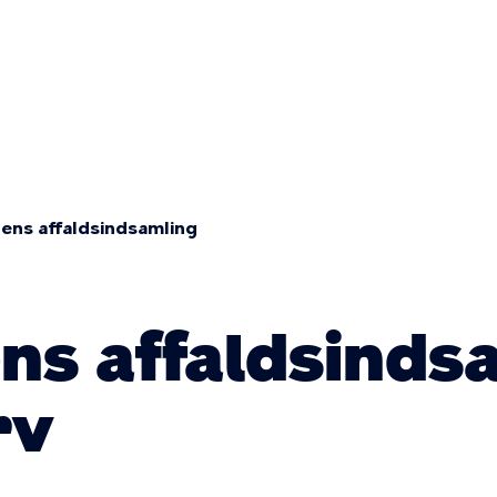
Primær
navigatio
ns affaldsindsamling
s affaldsinds
rv