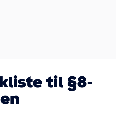
kliste til §8-
gen