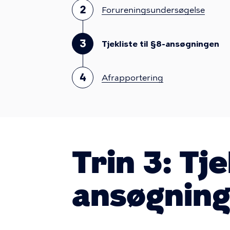
2
Forureningsundersøgelse
3
Tjekliste til §8-ansøgningen
4
Afrapportering
Trin 3: Tje
ansøgnin