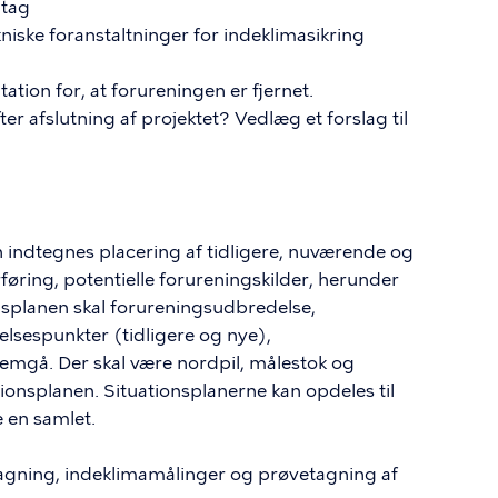
ltag
niske foranstaltninger for indeklimasikring
tation for, at forureningen er fjernet.
er afslutning af projektet? Vedlæg et forslag til
n indtegnes placering af tidligere, nuværende og
øring, potentielle forureningskilder, herunder
splanen skal forureningsudbredelse,
lsespunkter (tidligere og nye),
emgå. Der skal være nordpil, målestok og
tionsplanen. Situationsplanerne kan opdeles til
 en samlet.
agning, indeklimamålinger og prøvetagning af