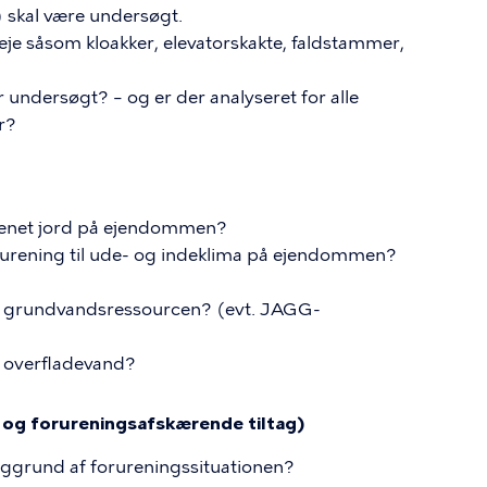
 skal være undersøgt.
e såsom kloakker, elevatorskakte, faldstammer,
er undersøgt? – og er der analyseret for alle
r?
urenet jord på ejendommen?
orurening til ude- og indeklima på ejendommen?
 af grundvandsressourcen? (evt. JAGG-
af overfladevand?
 og forureningsafskærende tiltag)
baggrund af forureningssituationen?