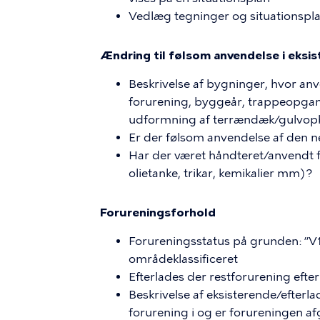
Vedlæg tegninger og situationsp
Ændring til følsom anvendelse i eksi
Beskrivelse af bygninger, hvor anv
forurening, byggeår, trappeopgan
udformning af terrændæk/gulvopby
Er der følsom anvendelse af den n
Har der været håndteret/anvendt fo
olietanke, trikar, kemikalier mm)?
Forureningsforhold
Forureningsstatus på grunden: ”V1”,
områdeklassificeret
Efterlades der restforurening efte
Beskrivelse af eksisterende/efterla
forurening i og er forureningen a