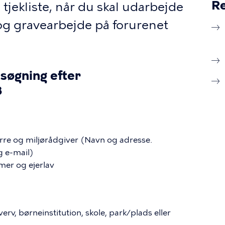
Re
ekliste, når du skal udarbejde
og gravearbejde på forurenet
nsøgning efter
8
re og miljørådgiver (Navn og adresse.
 e-mail)
mer og ejerlav
rv, børneinstitution, skole, park/plads eller