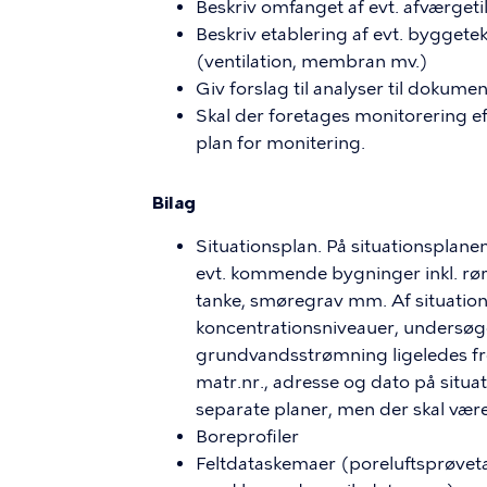
Beskriv omfanget af evt. afværgeti
Beskriv etablering af evt. byggetek
(ventilation, membran mv.)
Giv forslag til analyser til dokumen
Skal der foretages monitorering eft
plan for monitering.
Bilag
Situationsplan. På situationsplane
evt. kommende bygninger inkl. rørf
tanke, smøregrav mm. Af situation
koncentrationsniveauer, undersøge
grundvandsstrømning ligeledes fr
matr.nr., adresse og dato på situa
separate planer, men der skal være
Boreprofiler
Feltdataskemaer (poreluftsprøvet