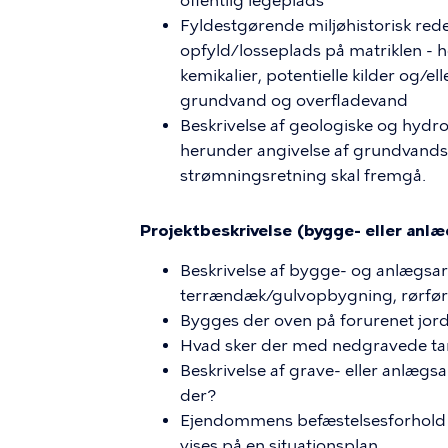
offentlig legeplads
Fyldestgørende miljøhistorisk redeg
opfyld/losseplads på matriklen - h
kemikalier, potentielle kilder og/e
grundvand og overfladevand
Beskrivelse af geologiske og hydro
herunder angivelse af grundvandsi
strømningsretning skal fremgå.
Projektbeskrivelse (bygge- eller anl
Beskrivelse af bygge- og anlægsa
terrændæk/gulvopbygning, rørfør
Bygges der oven på forurenet jor
Hvad sker der med nedgravede tan
Beskrivelse af grave- eller anlægs
der?
Ejendommens befæstelsesforhold ef
vises på en situationsplan