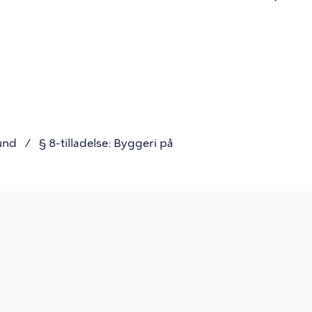
n
rund
§ 8-tilladelse: Byggeri på