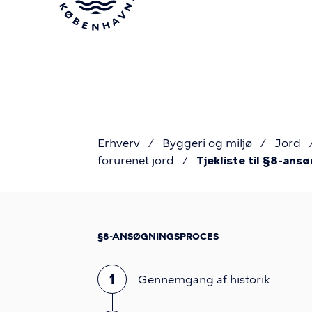
Gå
til
hovedindhold
Erhverv
Byggeri og miljø
Jord
forurenet jord
Tjekliste til §8-ans
Du
er
§8-ANSØGNINGSPROCES
her
1
Gennemgang af historik