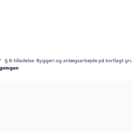
Primær
navigatio
§ 8-tilladelse: Byggeri og anlægsarbejde på kortlagt g
øgningen