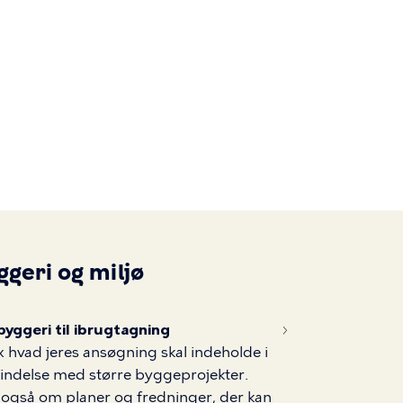
Primær
navigatio
ggeri og miljø
byggeri til ibrugtagning
x hvad jeres ansøgning skal indeholde i
indelse med større byggeprojekter.
også om planer og fredninger, der kan