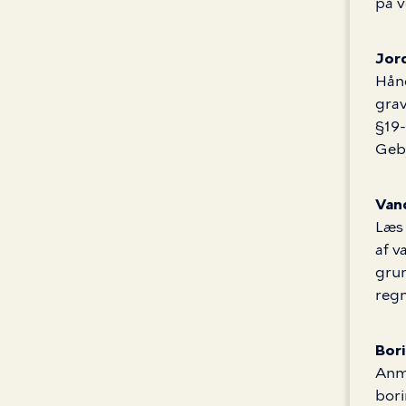
på v
Jor
Hånd
grav
§19-
Geby
Van
Læs 
af v
grun
reg
Bor
Anme
bori