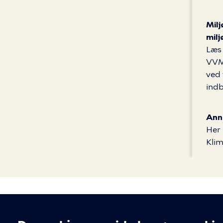
Mil
milj
Læs 
VVM,
ved 
indb
Ann
Her 
Klim