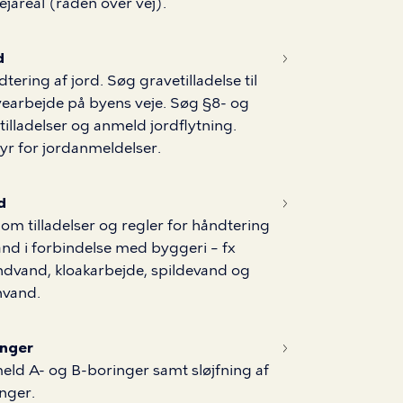
ejareal (råden over vej).
d
tering af jord. Søg gravetilladelse til
earbejde på byens veje. Søg §8- og
tilladelser og anmeld jordflytning.
r for jordanmeldelser.
d
om tilladelser og regler for håndtering
and i forbindelse med byggeri – fx
dvand, kloakarbejde, spildevand og
nvand.
inger
ld A- og B-boringer samt sløjfning af
nger.