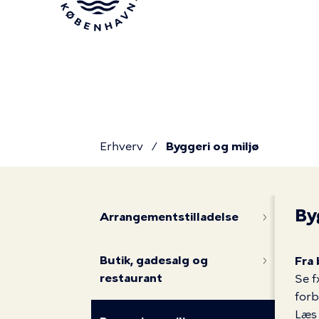
Gå
til
hovedindhold
Erhverv
Byggeri og miljø
Du
Byggeri
By
er
Arrangementstilladelse
og
Butik, gadesalg og
Fra 
her
restaurant
Se f
forb
Læs 