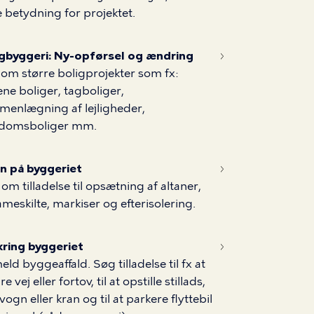
 betydning for projektet.
igbyggeri: Ny-opførsel og ændring
om større boligprojekter som fx:
ne boliger, tagboliger,
enlægning af lejligheder,
domsboliger mm.
n på byggeriet
om tilladelse til opsætning af altaner,
ameskilte, markiser og efterisolering.
ring byggeriet
ld byggeaffald. Søg tilladelse til fx at
 vej eller fortov, til at opstille stillads,
vogn eller kran og til at parkere flyttebil