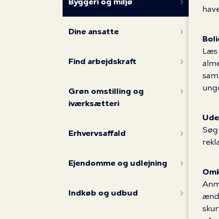
miljø
Byggeri og miljø
have
Dine ansatte
Bol
Læs 
Find arbejdskraft
alme
samm
ung
Grøn omstilling og
iværksætteri
Ude
Søg 
Erhvervsaffald
rekl
Ejendomme og udlejning
Omk
Anme
Indkøb og udbud
ændre
skur