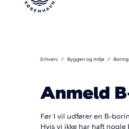
Gå
til
hovedindhold
Erhverv
Byggeri og miljø
Boring
Du
Anmeld B
er
her
Før I vil udfører en B-bor
Hvis vi ikke har haft nogl