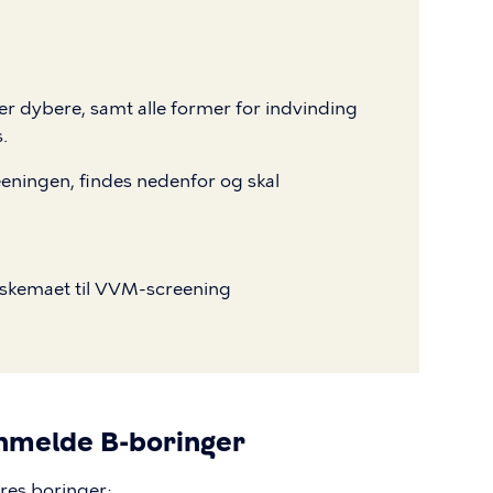
er dybere, samt alle former for indvinding
s.
ningen, findes nedenfor og skal
skemaet til VVM-screening
 anmelde B-boringer
jeres boringer: