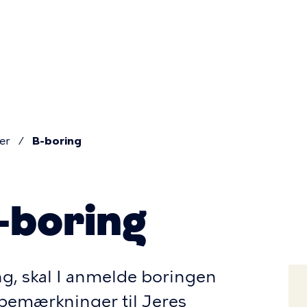
Primær
navigatio
er
B-boring
-boring
ing, skal I anmelde boringen
e bemærkninger til Jeres