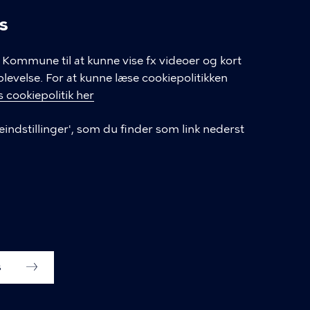
s
linger
Kommune til at kunne vise fx videoer og kort
velse. For at kunne læse cookiepolitikken
GENVEJE
 cookiepolitik her
eindstillinger', som du finder som link nederst
Hvis du vil klage
Databeskyttelse
Tilgængelighedserklæring
English
Cookieindstillinger
s