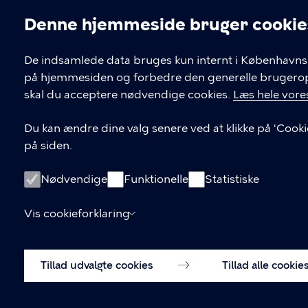
Denne hjemmeside bruger cookie
Cookieindstil
De indsamlede data bruges kun internt i Københavns 
på hjemmesiden og forbedre den generelle brugerople
Kontakt Københavns Kommune
skal du acceptere nødvendige cookies.
Læs hele vores
T
33 66 33 66
Du kan ændre dine valg senere ved at klikke på 'Cooki
l
på siden.
Find andre kontakter her
f
.
CVR-nummer
64942212
Nødvendige
Funktionelle
Statistiske
Vis cookieforklaring
Tillad udvalgte cookies
Tillad alle cookie