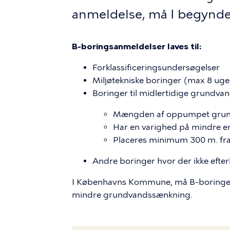
anmeldelse, må I begynde 
B-boringsanmeldelser laves til:
Forklassificeringsundersøgelser
Miljøtekniske boringer (max 8 uge
Boringer til midlertidige grundva
Mængden af oppumpet grundv
Har en varighed på mindre e
Placeres minimum 300 m. fr
Andre boringer hvor der ikke efterl
I Københavns Kommune, må B-boringer m
mindre grundvandssænkning.