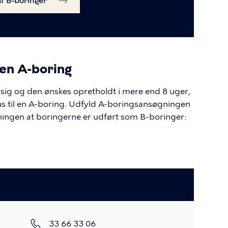
f B-boringer
 en A-boring
sig og den ønskes opretholdt i mere end 8 uger,
us til en A-boring. Udfyld A-boringsansøgningen
gningen at boringerne er udført som B-boringer:
Telefon
33 66 33 06