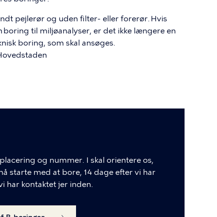
t pejlerør og uden filter- eller forerør. Hvis
en boring til miljøanalyser, er det ikke længere en
knisk boring, som skal ansøges.
 Hovedstaden
placering og nummer. I skal orientere os,
må starte med at bore, 14 dage efter vi har
i har kontaktet jer inden.