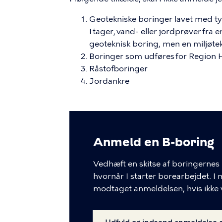
Geotekniske boringer lavet med tynd
I tager, vand- eller jordprøver fra 
geoteknisk boring, men en miljøte
Boringer som udføres for Region
Råstofboringer
Jordankre
Anmeld en B-boring
Vedhæft en skitse af boringernes 
hvornår I starter borearbejdet. I 
modtaget anmeldelsen, hvis ikke v