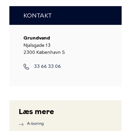
KONTAKT
Grundvand
Njalsgade 13
2300
København S
Telefon
33 66 33 06
Læs mere
A-boring