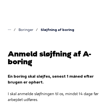
Gå
til
hovedindhold
⋯
Boringer
Sløjfning af boring
Du
er
her
Anmeld sløjfning af A-
boring
En boring skal sløjfes, senest 1 måned efter
brugen er ophørt.
I skal anmelde sløjfningen til os, mindst 14 dage før
arbejdet udføres.