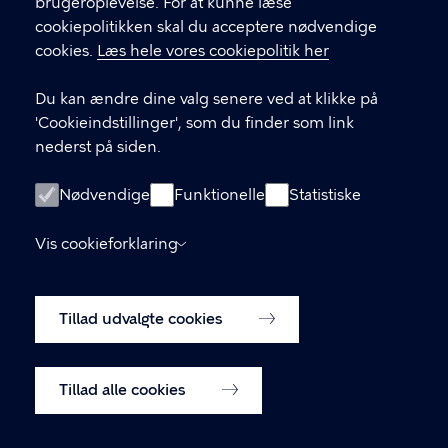
brugeroplevelse. For at kunne læse
GENVEJE
cookiepolitikken skal du acceptere nødvendige
cookies.
Læs hele vores cookiepolitik her
Hvis du vil klage
Du kan ændre dine valg senere ved at klikke på
Digital Post
'Cookieindstillinger', som du finder som link
Databeskyttelse
nederst på siden.
Job
Nødvendige
Funktionelle
Statistiske
Tilgængelighedserklæring
Vis cookieforklaring
Om hjemmesiden
English
Cookiepolitik
Tillad udvalgte cookies
Cookieindstillinger
Tillad alle cookies