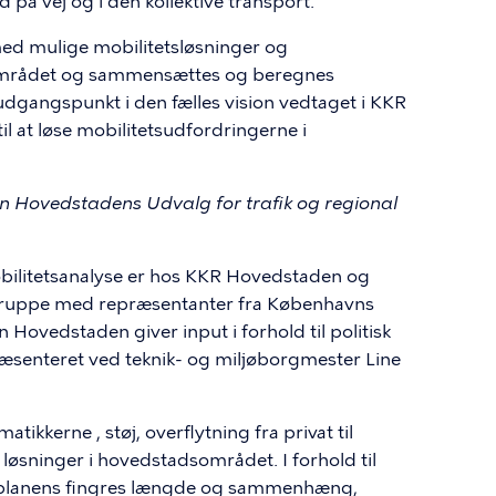
på vej og i den kollektive transport.
med mulige mobilitetsløsninger og
sområdet og sammensættes og beregnes
udgangspunkt i den fælles vision vedtaget i KKR
l at løse mobilitetsudfordringerne i
n Hovedstadens Udvalg for trafik og regional
bilitetsanalyse er hos KKR Hovedstaden og
egruppe med repræsentanter fra Københavns
vedstaden giver input i forhold til politisk
senteret ved teknik- og miljøborgmester Line
ikkerne , støj, overflytning fra privat til
 løsninger i hovedstadsområdet. I forhold til
gerplanens fingres længde og sammenhæng,