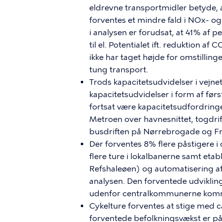
eldrevne transportmidler betyde,
forventes et mindre fald i NOx- og 
i analysen er forudsat, at 41% af p
til el. Potentialet ift. reduktion 
ikke har taget højde for omstilling
tung transport.
Trods kapacitetsudvidelser i vejne
kapacitetsudvidelser i form af før
fortsat være kapacitetsudfordringer
Metroen over havnesnittet, togdr
busdriften på Nørrebrogade og Fr
Der forventes 8% flere påstigere i
flere ture i lokalbanerne samt eta
Refshaleøen) og automatisering af
analysen. Den forventede udvikling
udenfor centralkommunerne kommer 
Cykelture forventes at stige med 
forventede befolkningsvækst er 