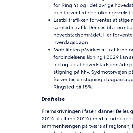
for Ring 4) og i det øvrige hove
den forventede befolkningsvækst 
Lastbiltrafikken forventes at stig
samlede trafik. Der ses bl.a. en stig
hovedstadsområdet. Her forventes 
hverdagsdøgn.
Mobiliteten påvirkes af trafik in
forbindelsens åbning i 2029 kan ses 
ind og ud af hovedstadsområde pr.
stigning på hhv. Sydmotorvejen 
forventes en stigning i togpassa
Ringsted på 15%.
Drøftelse
Fremskrivningen i fase 1 danner fælles g
2024 til ultimo 2024) med at udpege rel
sammenhængen på tværs af regionen, fr