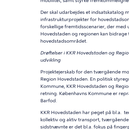
mobilitet, samt styrke fremkommelighed 
Der skal udarbejdes et indsatskatalog 
infrastrukturprojekter for hovedstad
forskellige fremtidsscenarier, der med 
Hovedstaden og regionen kan bidrage ti
hovedstadsområdet.
Drøftelser i KKR Hovedstaden og Regio
udvikling
Projektejerskab for den tværgående mo
Region Hovedstaden. En politisk styr
Kommune, KKR Hovedstaden og Region Ho
retning. Københavns Kommune er repræ
Barfod.
KKR Hovedstaden har peget på bl.a. temat
kollektiv og aktiv transport, tværgående
sidstnævnte er det bl.a. fokus på fin