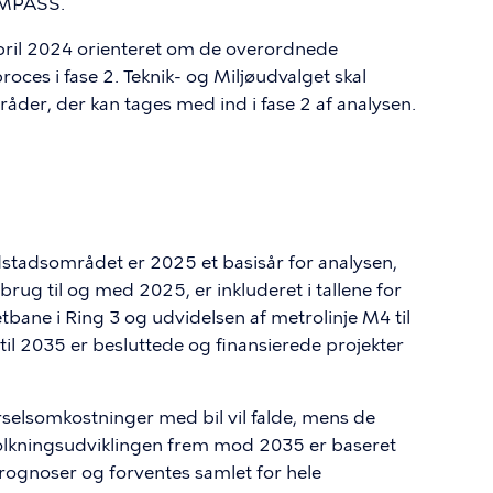
OMPASS.
april 2024 orienteret om de overordnede
proces i fase 2. Teknik- og Miljøudvalget skal
åder, der kan tages med ind i fase 2 af analysen.
dstadsområdet er 2025 et basisår for analysen,
 brug til og med 2025, er inkluderet i tallene for
bane i Ring 3 og udvidelsen af metrolinje M4 til
il 2035 er besluttede og finansierede projekter
ørselsomkostninger med bil vil falde, mens de
Befolkningsudviklingen frem mod 2035 er baseret
ognoser og forventes samlet for hele