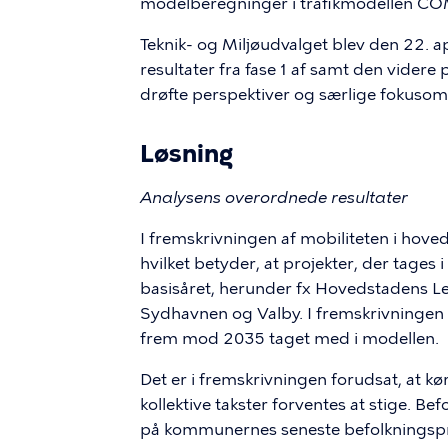
modelberegninger i trafikmodellen C
Teknik- og Miljøudvalget blev den 22. 
resultater fra fase 1 af samt den videre 
drøfte perspektiver og særlige fokusomr
Løsning
Analysens overordnede resultater
I fremskrivningen af mobiliteten i hove
hvilket betyder, at projekter, der tages i
basisåret, herunder fx Hovedstadens Let
Sydhavnen og Valby. I fremskrivningen t
frem mod 2035 taget med i modellen.
Det er i fremskrivningen forudsat, at k
kollektive takster forventes at stige. 
på kommunernes seneste befolkningspr