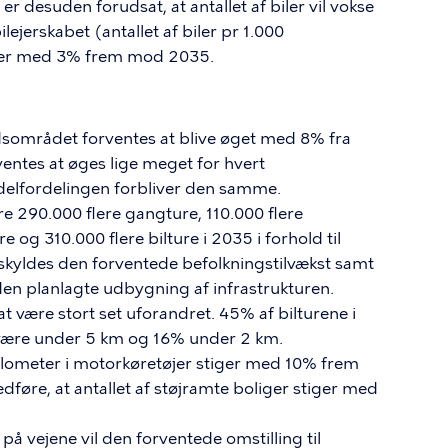
 desuden forudsat, at antallet af biler vil vokse
lejerskabet (antallet af biler pr 1.000
ger med 3% frem mod 2035.
dsområdet forventes at blive øget med 8% fra
ventes at øges lige meget for hvert
delfordelingen forbliver den samme.
re 290.000 flere gangture, 110.000 flere
re og 310.000 flere bilture i 2035 i forhold til
e skyldes den forventede befolkningstilvækst samt
en planlagte udbygning af infrastrukturen.
at være stort set uforandret. 45% af bilturene i
være under 5 km og 16% under 2 km.
 kilometer i motorkøretøjer stiger med 10% frem
føre, at antallet af støjramte boliger stiger med
 på vejene vil den forventede omstilling til