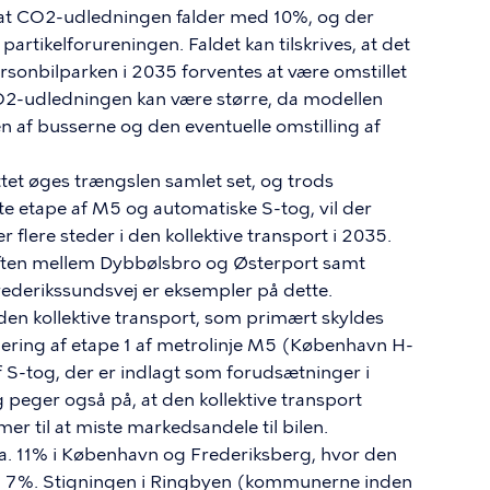
 at CO2-udledningen falder med 10%, og der
partikelforureningen. Faldet kan tilskrives, at det
ersonbilparken i 2035 forventes at være omstillet
af CO2-udledningen kan være større, da modellen
en af busserne og den eventuelle omstilling af
ttet øges trængslen samlet set, og trods
ste etape af M5 og automatiske S-tog, vil der
 flere steder i den kollektive transport i 2035.
iften mellem Dybbølsbro og Østerport samt
ederikssundsvej er eksempler på dette.
 den kollektive transport, som primært skyldes
blering af etape 1 af metrolinje M5 (København H-
 S-tog, der er indlagt som forudsætninger i
 peger også på, at den kollektive transport
til at miste markedsandele til bilen.
ca. 11% i København og Frederiksberg, hvor den
på 7%. Stigningen i Ringbyen (kommunerne inden