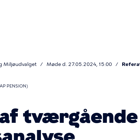
Primær
navigatio
g Miljøudvalget
Møde d. 27.05.2024, 15:00
Refera
(AP PENSION)
 af tværgående
sanalyse