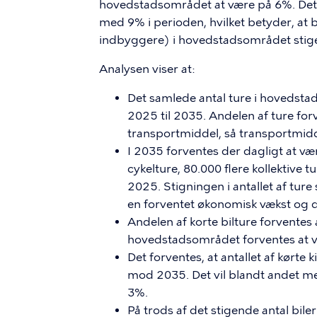
hovedstadsområdet at være på 6%. Det er
med 9% i perioden, hvilket betyder, at bi
indbyggere) i hovedstadsområdet sti
Analysen viser at:
Det samlede antal ture i hovedsta
2025 til 2035. Andelen af ture for
transportmiddel, så transportmid
I 2035 forventes der dagligt at væ
cykelture, 80.000 flere kollektive tu
2025. Stigningen i antallet af tur
en forventet økonomisk vækst og d
Andelen af korte bilture forventes 
hovedstadsområdet forventes at 
Det forventes, at antallet af kørte
mod 2035. Det vil blandt andet med
3%.
På trods af det stigende antal biler