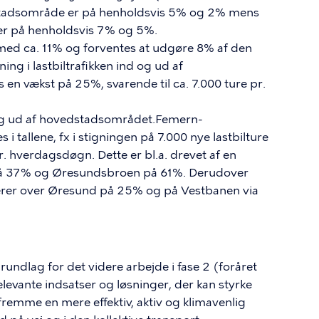
dstadsområde er på henholdsvis 5% og 2% mens
er på henholdsvis 7% og 5%.
e med ca. 11% og forventes at udgøre 8% af den
ning i lastbiltrafikken ind og ud af
en vækst på 25%, svarende til ca. 7.000 ture pr.
d og ud af hovedstadsområdet.Femern-
i tallene, fx i stigningen på 7.000 nye lastbilture
 hverdagsdøgn. Dette er bl.a. drevet af en
på 37% og Øresundsbroen på 61%. Derudover
gerer over Øresund på 25% og på Vestbanen via
rundlag for det videre arbejde i fase 2 (foråret
evante indsatser og løsninger, der kan styrke
emme en mere effektiv, aktiv og klimavenlig