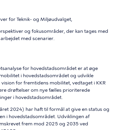
over for Teknik- og Miljøudvalget,
erspektiver og fokusområder, der kan tages med
g arbejdet med scenarier.
tsanalyse for hovedstadsområdet er at øge
obilitet i hovedstadsområdet og udvikle
vision for fremtidens mobilitet, vedtaget i KKR
re drøftelser om nye fælles prioriterede
sninger i hovedstadsområdet.
råret 2024) har haft til formål at give en status og
ten i hovedstadsområdet. Udviklingen af
remskrevet frem mod 2025 og 2035 ved