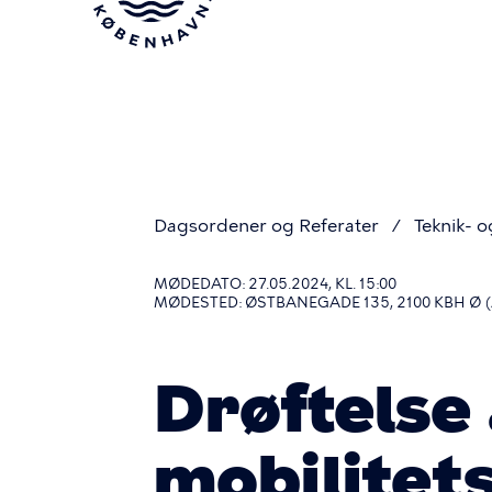
Gå
til
hovedindhold
Dagsordener og Referater
Teknik- o
Du
MØDEDATO: 27.05.2024, KL. 15:00
MØDESTED: ØSTBANEGADE 135, 2100 KBH Ø 
er
Drøftelse
her
mobilitet