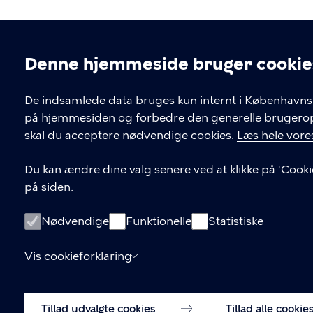
Denne hjemmeside bruger cookie
Cookieindstil
De indsamlede data bruges kun internt i Københavns 
på hjemmesiden og forbedre den generelle brugerople
Kontakt Københavns Kommune
skal du acceptere nødvendige cookies.
Læs hele vores
T
33 66 33 66
Du kan ændre dine valg senere ved at klikke på 'Cooki
l
på siden.
Find andre kontakter her
f
.
CVR-nummer
64942212
Nødvendige
Funktionelle
Statistiske
Vis cookieforklaring
Tillad udvalgte cookies
Tillad alle cookie