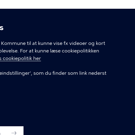
s
linger
Kommune til at kunne vise fx videoer og kort
velse. For at kunne læse cookiepolitikken
GENVEJE
 cookiepolitik her
eindstillinger', som du finder som link nederst
Hvis du vil klage
Databeskyttelse
Tilgængelighedserklæring
English
Cookieindstillinger
s