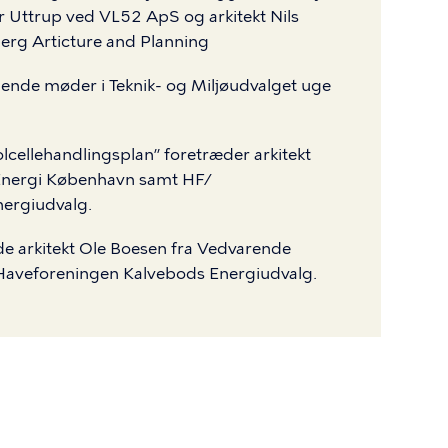
r Uttrup ved VL52 ApS og arkitekt Nils
erg Articture and Planning
nde møder i Teknik- og Miljøudvalget uge
lcellehandlingsplan” foretræder arkitekt
Energi København samt HF/
ergiudvalg.
de arkitekt Ole Boesen fra Vedvarende
aveforeningen Kalvebods Energiudvalg.