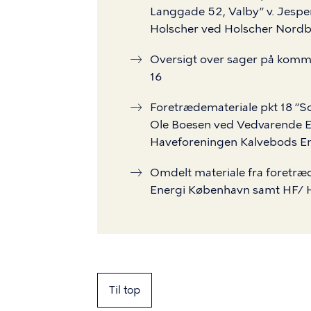
Langgade 52, Valby” v. Jespe
Holscher ved Holscher Nordb
Oversigt over sager på komme
16
Foretrædemateriale pkt 18 ”So
Ole Boesen ved Vedvarende 
Haveforeningen Kalvebods En
Omdelt materiale fra foretræ
Energi København samt HF/ H
Til top