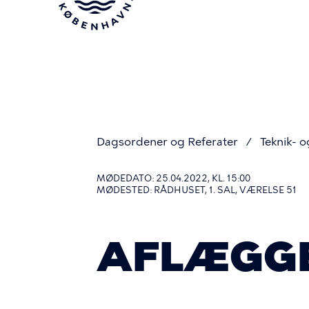
Gå
til
hovedindhold
Dagsordener og Referater
Teknik- o
Du
MØDEDATO: 25.04.2022, KL. 15:00
MØDESTED: RÅDHUSET, 1. SAL, VÆRELSE 51
er
AFLÆGG
her