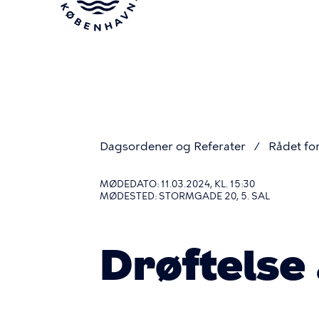
Gå
til
hovedindhold
Dagsordener og Referater
Rådet for
Du
MØDEDATO: 11.03.2024, KL. 15:30
MØDESTED: STORMGADE 20, 5. SAL
er
Drøftelse 
her