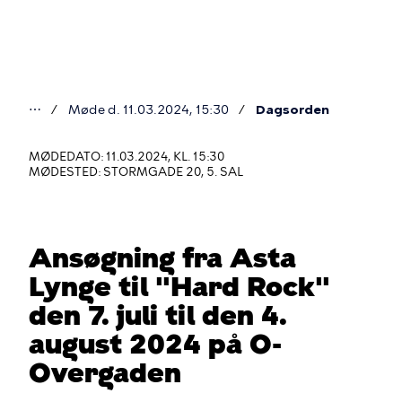
Gå
til
hovedindhold
⋯
Møde d. 11.03.2024, 15:30
Dagsorden
Du
er
MØDEDATO: 11.03.2024, KL. 15:30
MØDESTED: STORMGADE 20, 5. SAL
her
Ansøgning fra Asta
Lynge til "Hard Rock"
den 7. juli til den 4.
august 2024 på O-
Overgaden