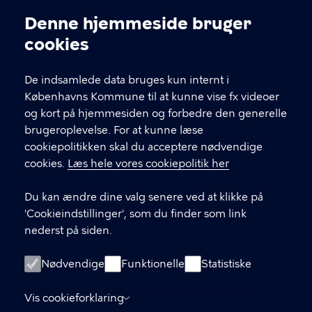
Kontakt Københavns Kommune
Denne hjemmeside bruger
Cookieindstillinger
cookies
T
33 66 33 66
l
Find andre kontakter her
f
De indsamlede data bruges kun internt i
.
Københavns Kommune til at kunne vise fx videoer
CVR-nummer
64942212
og kort på hjemmesiden og forbedre den generelle
brugeroplevelse. For at kunne læse
GENVEJE
cookiepolitikken skal du acceptere nødvendige
cookies.
Læs hele vores cookiepolitik her
Hvis du vil klage
Du kan ændre dine valg senere ved at klikke på
Digital Post
'Cookieindstillinger', som du finder som link
Databeskyttelse
nederst på siden.
Job
Nødvendige
Funktionelle
Statistiske
Tilgængelighedserklæring
Vis cookieforklaring
Om hjemmesiden