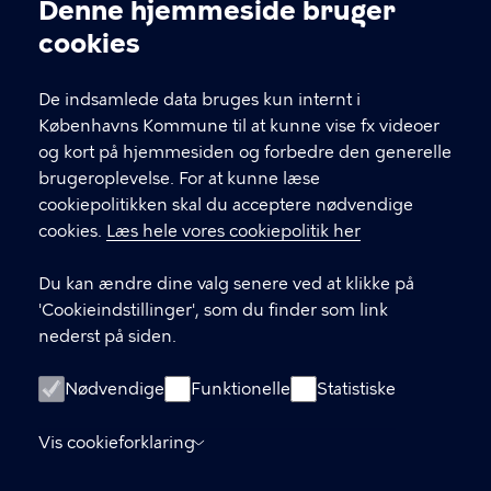
Kontakt Københavns Kommune
Denne hjemmeside bruger
Cookieindstillinger
cookies
T
33 66 33 66
l
Find andre kontakter her
f
De indsamlede data bruges kun internt i
.
Københavns Kommune til at kunne vise fx videoer
CVR-nummer
64942212
og kort på hjemmesiden og forbedre den generelle
brugeroplevelse. For at kunne læse
GENVEJE
cookiepolitikken skal du acceptere nødvendige
cookies.
Læs hele vores cookiepolitik her
Hvis du vil klage
Du kan ændre dine valg senere ved at klikke på
Digital Post
'Cookieindstillinger', som du finder som link
Databeskyttelse
nederst på siden.
Job
Nødvendige
Funktionelle
Statistiske
Tilgængelighedserklæring
Vis cookieforklaring
Om hjemmesiden
English