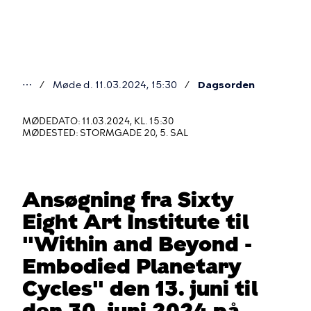
Gå
til
hovedindhold
⋯
Møde d. 11.03.2024, 15:30
Dagsorden
Du
er
MØDEDATO: 11.03.2024, KL. 15:30
MØDESTED: STORMGADE 20, 5. SAL
her
Ansøgning fra Sixty
Eight Art Institute til
"Within and Beyond -
Embodied Planetary
Cycles" den 13. juni til
den 30. juni 2024 på