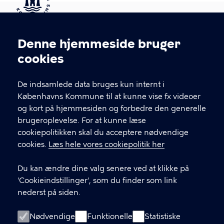
Kontakt Københavns Kommune
Denne hjemmeside bruger
Cookieindstillinger
cookies
T
33 66 33 66
l
Find andre kontakter her
f
De indsamlede data bruges kun internt i
.
Københavns Kommune til at kunne vise fx videoer
CVR-nummer
64942212
og kort på hjemmesiden og forbedre den generelle
brugeroplevelse. For at kunne læse
GENVEJE
cookiepolitikken skal du acceptere nødvendige
cookies.
Læs hele vores cookiepolitik her
Hvis du vil klage
Du kan ændre dine valg senere ved at klikke på
Digital Post
'Cookieindstillinger', som du finder som link
Databeskyttelse
nederst på siden.
Job
Nødvendige
Funktionelle
Statistiske