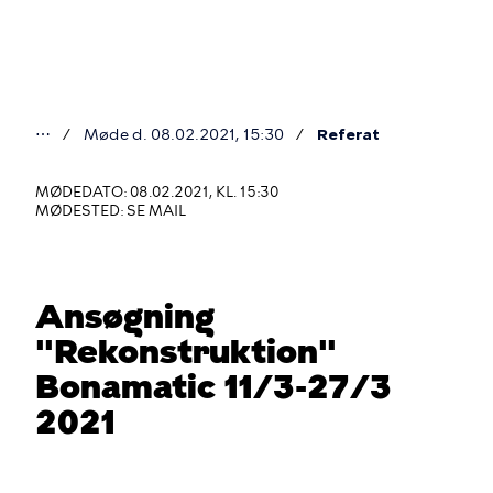
Gå
til
hovedindhold
⋯
Møde d. 08.02.2021, 15:30
Referat
Du
er
MØDEDATO: 08.02.2021, KL. 15:30
MØDESTED: SE MAIL
her
Ansøgning
"Rekonstruktion"
Bonamatic 11/3-27/3
2021