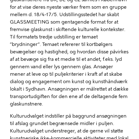
for at vise deres nyeste værker frem som en gruppe
mellem d. 18/4-17/5. Udstillingsstedet har skabt
GLASSMEETING som gentagende format for at
fremvise glaskunst i skiftende kulturelle kontekster.
Til formatets tredje udstilling er temaet
”brydninger”. Temaet refererer til kortbølgers
bevægelser og hastighed, og hvordan disse påvirkes
af at bevæge sig fra et medie til et andet, f.eks. lyd
gennem vand eller lys gennem glas. Ansøger
mener at leve op til puljekriterier i kraft af at skabe
dialog og engagement om kunst og kunsthåndværk
lokalt i Sydhavn. Ansøgningen er målrettet at dække
transportudgiften for den ene af de deltagende fem
glaskunstnere.
Kulturudvalget indstiller på baggrund ansøgningen
til afslag grundet begrænsede midler i puljen.
Kulturudvalget understreger, at de gerne vil støtte
kunstneriske ikke-kommercielle aktiviteter med lokal