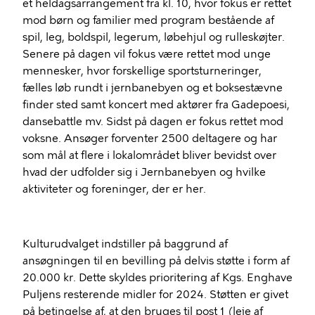
et heldagsarrangement fra kl. 10, hvor fokus er rettet
mod børn og familier med program bestående af
spil, leg, boldspil, legerum, løbehjul og rulleskøjter.
Senere på dagen vil fokus være rettet mod unge
mennesker, hvor forskellige sportsturneringer,
fælles løb rundt i jernbanebyen og et boksestævne
finder sted samt koncert med aktører fra Gadepoesi,
dansebattle mv. Sidst på dagen er fokus rettet mod
voksne. Ansøger forventer 2500 deltagere og har
som mål at flere i lokalområdet bliver bevidst over
hvad der udfolder sig i Jernbanebyen og hvilke
aktiviteter og foreninger, der er her.
Kulturudvalget indstiller på baggrund af
ansøgningen til en bevilling på delvis støtte i form af
20.000 kr. Dette skyldes prioritering af Kgs. Enghave
Puljens resterende midler for 2024. Støtten er givet
på betingelse af, at den bruges til post 1 (leje af