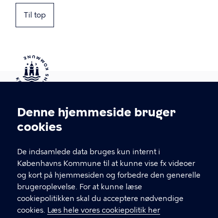
Til top
Kontakt Københavns Kommune
Denne hjemmeside bruger
Cookieindstillinger
cookies
T
33 66 33 66
l
Find andre kontakter her
f
De indsamlede data bruges kun internt i
.
Københavns Kommune til at kunne vise fx videoer
CVR-nummer
64942212
og kort på hjemmesiden og forbedre den generelle
brugeroplevelse. For at kunne læse
GENVEJE
cookiepolitikken skal du acceptere nødvendige
cookies.
Læs hele vores cookiepolitik her