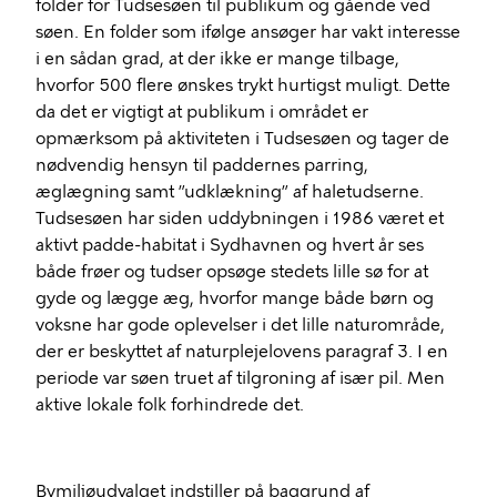
folder for Tudsesøen til publikum og gående ved
søen. En folder som ifølge ansøger har vakt interesse
i en sådan grad, at der ikke er mange tilbage,
hvorfor 500 flere ønskes trykt hurtigst muligt. Dette
da det er vigtigt at publikum i området er
opmærksom på aktiviteten i Tudsesøen og tager de
nødvendig hensyn til paddernes parring,
æglægning samt ”udklækning” af haletudserne.
Tudsesøen har siden uddybningen i 1986 været et
aktivt padde-habitat i Sydhavnen og hvert år ses
både frøer og tudser opsøge stedets lille sø for at
gyde og lægge æg, hvorfor mange både børn og
voksne har gode oplevelser i det lille naturområde,
der er beskyttet af naturplejelovens paragraf 3. I en
periode var søen truet af tilgroning af især pil. Men
aktive lokale folk forhindrede det.
Bymiljøudvalget indstiller på baggrund af