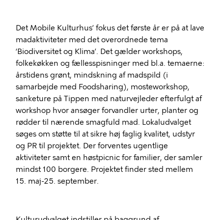
Det Mobile Kulturhus’ fokus det første år er på at lave
madaktiviteter med det overordnede tema
‘Biodiversitet og Klima’. Det gælder workshops,
folkekøkken og fællesspisninger med bl.a. temaerne:
årstidens grønt, mindskning af madspild (i
samarbejde med Foodsharing), mosteworkshop,
sanketure på Tippen med naturvejleder efterfulgt af
workshop hvor ansøger forvandler urter, planter og
rødder til nærende smagfuld mad. Lokaludvalget
søges om støtte til at sikre høj faglig kvalitet, udstyr
og PR til projektet. Der forventes ugentlige
aktiviteter samt en høstpicnic for familier, der samler
mindst 100 borgere. Projektet finder sted mellem
15. maj-25. september.
Kulturudvalget indstiller på baggrund af