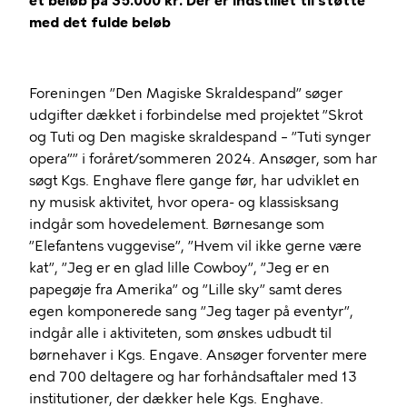
et beløb på 35.000 kr. Der er indstillet til
støtte
med det fulde beløb
Foreningen ”Den Magiske Skraldespand” søger
udgifter dækket i forbindelse med projektet ”Skrot
og Tuti og Den magiske skraldespand – ”Tuti synger
opera”” i foråret/sommeren 2024. Ansøger, som har
søgt Kgs. Enghave flere gange før, har udviklet en
ny musisk aktivitet, hvor opera- og klassisksang
indgår som hovedelement. Børnesange som
”Elefantens vuggevise”, ”Hvem vil ikke gerne være
kat”, ”Jeg er en glad lille Cowboy”, ”Jeg er en
papegøje fra Amerika” og ”Lille sky” samt deres
egen komponerede sang ”Jeg tager på eventyr”,
indgår alle i aktiviteten, som ønskes udbudt til
børnehaver i Kgs. Engave. Ansøger forventer mere
end 700 deltagere og har forhåndsaftaler med 13
institutioner, der dækker hele Kgs. Enghave.