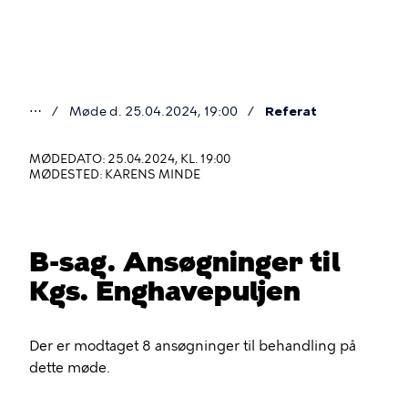
Gå
til
hovedindhold
⋯
Møde d. 25.04.2024, 19:00
Referat
Du
er
MØDEDATO: 25.04.2024, KL. 19:00
MØDESTED: KARENS MINDE
her
B-sag. Ansøgninger til
Kgs. Enghavepuljen
Der er modtaget 8 ansøgninger til behandling på
dette møde.