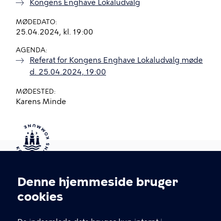
Kongens Enghave Lokaludvalg
MØDEDATO
25.04.2024, kl. 19:00
AGENDA
Referat for Kongens Enghave Lokaludvalg møde
d. 25.04.2024, 19:00
MØDESTED
Karens Minde
Kontakt Københavns Kommune
Denne hjemmeside bruger
Cookieindstillinger
cookies
T
33 66 33 66
l
Find andre kontakter her