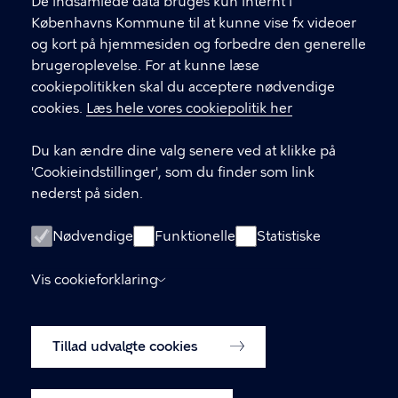
f
De indsamlede data bruges kun internt i
.
Københavns Kommune til at kunne vise fx videoer
CVR-nummer
64942212
og kort på hjemmesiden og forbedre den generelle
brugeroplevelse. For at kunne læse
GENVEJE
cookiepolitikken skal du acceptere nødvendige
cookies.
Læs hele vores cookiepolitik her
Hvis du vil klage
Du kan ændre dine valg senere ved at klikke på
Digital Post
'Cookieindstillinger', som du finder som link
Databeskyttelse
nederst på siden.
Job
Nødvendige
Funktionelle
Statistiske
Tilgængelighedserklæring
Vis cookieforklaring
Om hjemmesiden
English
Cookiepolitik
Tillad udvalgte cookies
Cookieindstillinger