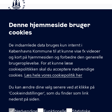
Kontakt Københavns Kommune
Denne hjemmeside bruger
Cookieindstillinger
cookies
T
33 66 33 66
l
Find andre kontakter her
f
De indsamlede data bruges kun internt i
.
Københavns Kommune til at kunne vise fx videoer
CVR-nummer
64942212
og kort på hjemmesiden og forbedre den generelle
brugeroplevelse. For at kunne læse
GENVEJE
cookiepolitikken skal du acceptere nødvendige
cookies.
Læs hele vores cookiepolitik her
Hvis du vil klage
Du kan ændre dine valg senere ved at klikke på
Digital Post
'Cookieindstillinger', som du finder som link
Databeskyttelse
nederst på siden.
Job
Nødvendige
Funktionelle
Statistiske