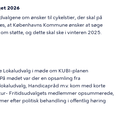
get 2026
dvalgene om ønsker til cykelstier, der skal på
ldes, at Københavns Kommune ønsker at søge
 om støtte, og dette skal ske i vinteren 2025.
ve Lokaludvalg i møde om KUBI-planen
. På mødet var der en opsamling fra
 lokaludvalg, Handicapråd m.v. kom med korte
ltur- Fritidsudvalgets medlemmer opsummerede,
r efter politisk behandling i offentlig høring