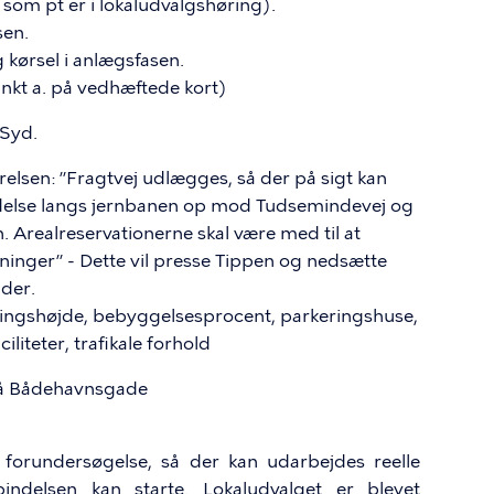
som pt er i lokaludvalgshøring).
sen.
 kørsel i anlægsfasen.
unkt a. på vedhæftede kort)
Syd.
ørelsen: ”Fragtvej udlægges, så der på sigt kan
indelse langs jernbanen op mod Tudsemindevej og
 Arealreservationerne skal være med til at
sninger” - Dette vil presse Tippen og nedsætte
der.
ningshøjde, bebyggelsesprocent, parkeringshuse,
iliteter, trafikale forhold
på Bådehavnsgade
 forundersøgelse, så der kan udarbejdes reelle
indelsen kan starte. Lokaludvalget er blevet