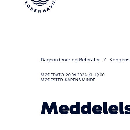
Gå
til
hovedindhold
Dagsordener og Referater
Kongens 
Du
MØDEDATO: 20.06.2024, KL. 19:00
MØDESTED: KARENS MINDE
er
Meddelels
her