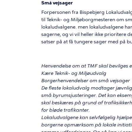
Små vejsager
Forpersonen fra Bispebjerg Lokaludvalg
til Teknik- og Miljøborgmesteren om små
lokaludvalgene. men lokaludvalgene har
sagerne, og vi vil heller ikke prioriter
satser på at få tungere sager med på bu
Henvendelse om at TMF skal bevilges en
Kære Teknik- og Miljøudvalg
Borgerhenvendelser om små vejsager
De fleste lokaludvalg modtager jævnli
små byrumsjusteringer. Det kan eksemp
skal beskæres på grund af trafiksikke
for bløde trafikanter.
Lokaludvalgene kan selvfølgelig hjælp
borgerne opmærksom på lokale initiati