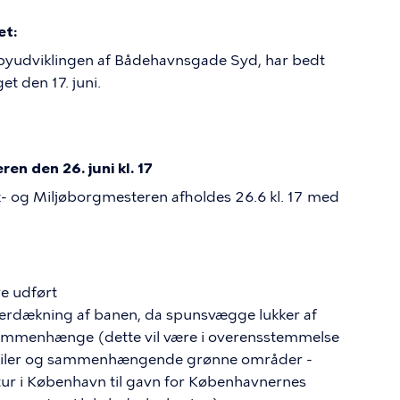
et:
byudviklingen af Bådehavnsgade Syd, har bedt
t den 17. juni.
n den 26. juni kl. 17
- og Miljøborgmesteren afholdes 26.6 kl. 17 med
e udført
rdækning af banen, da spunsvægge lukker af
 sammenhænge (dette vil være i overensstemmelse
e kiler og sammenhængende grønne områder -
 i København til gavn for Københavnernes