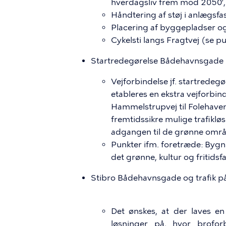
hverdagsliv frem mod 2050’, 
Håndtering af støj i anlægsfa
Placering af byggepladser og
Cykelsti langs Fragtvej (se p
Startredegørelse Bådehavnsgade 
Vejforbindelse jf. startredeg
etableres en ekstra vejforb
Hammelstrupvej til Folehaven.
fremtidssikre mulige trafiklø
adgangen til de grønne områ
Punkter ifm. foretræde: Byg
det grønne, kultur og fritidsfac
Stibro Bådehavnsgade og trafik 
Det ønskes, at der laves en
løsninger på, hvor broforb