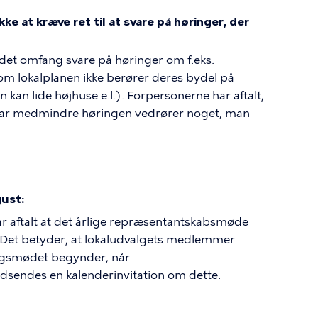
e at kræve ret til at svare på høringer, der
 andet omfang svare på høringer om f.eks.
 om lokalplanen ikke berører deres bydel på
kan lide højhuse e.l.). Forpersonerne har aftalt,
ssvar medmindre høringen vedrører noget, man
ust:
ar aftalt at det årlige repræsentantskabsmøde
. Det betyder, at lokaludvalgets medlemmer
valgsmødet begynder, når
dsendes en kalenderinvitation om dette.