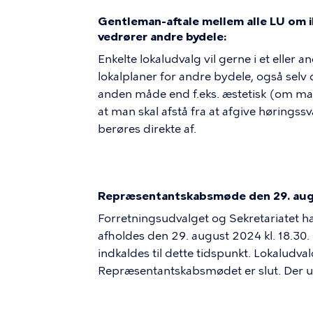
Gentleman-aftale mellem alle LU om ikk
vedrører andre bydele:
Enkelte lokaludvalg vil gerne i et eller
lokalplaner for andre bydele, også selv
anden måde end f.eks. æstetisk (om man 
at man skal afstå fra at afgive høring
berøres direkte af.
Repræsentantskabsmøde den 29. aug
Forretningsudvalget og Sekretariatet h
afholdes den 29. august 2024 kl. 18.30
indkaldes til dette tidspunkt. Lokalud
Repræsentantskabsmødet er slut. Der u