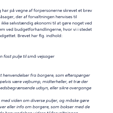
 har på vegne af forpersonerne skrevet et brev
sager, der af forvaltningen henvises til
 ikke selvstændig økonomi til at gøre noget ved
e dem ved budgetforhandlingerne, hvor vi i stedet
dgettet. Brevet har flg. indhold:
 fast pulje til små vejsager
gt henvendelser fra borgere, som efterspørger
elvis være vejbump, midterheller, et træ der
rhedsbegrænsende udsyn, eller sikre overgange
e med viden om diverse puljer, og måske gøre
ver eller info om borgere, som bokser med de