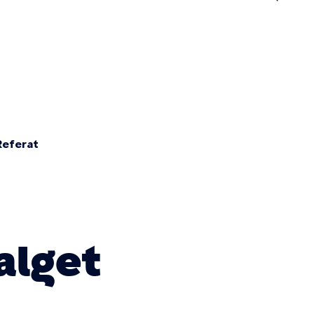
n
Referat
alget