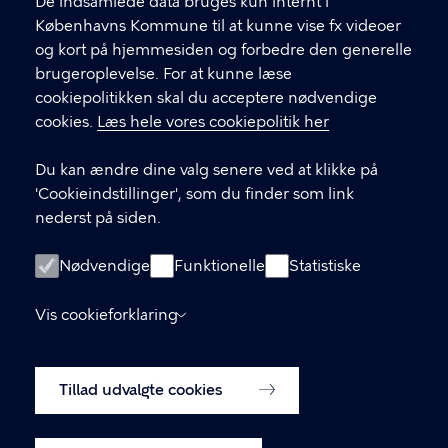
f
De indsamlede data bruges kun internt i
.
Københavns Kommune til at kunne vise fx videoer
CVR-nummer
64942212
og kort på hjemmesiden og forbedre den generelle
brugeroplevelse. For at kunne læse
GENVEJE
cookiepolitikken skal du acceptere nødvendige
cookies.
Læs hele vores cookiepolitik her
Hvis du vil klage
Du kan ændre dine valg senere ved at klikke på
Digital Post
'Cookieindstillinger', som du finder som link
Databeskyttelse
nederst på siden.
Job
Nødvendige
Funktionelle
Statistiske
Tilgængelighedserklæring
Vis cookieforklaring
Om hjemmesiden
English
Cookiepolitik
Tillad udvalgte cookies
Cookieindstillinger