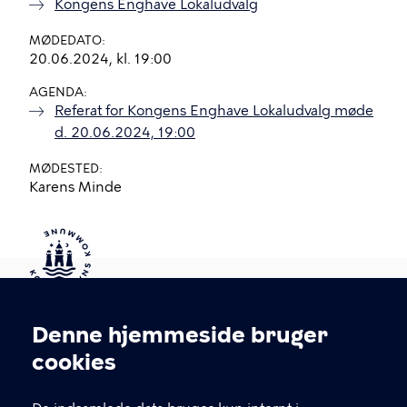
Kongens Enghave Lokaludvalg
MØDEDATO
20.06.2024, kl. 19:00
AGENDA
Referat for Kongens Enghave Lokaludvalg møde
d. 20.06.2024, 19:00
MØDESTED
Karens Minde
Kontakt Københavns Kommune
Denne hjemmeside bruger
Cookieindstillinger
cookies
T
33 66 33 66
l
Find andre kontakter her