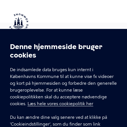
Kontakt Københavns Kommune
Denne hjemmeside bruger
Cookieindstillinger
cookies
T
33 66 33 66
l
Find andre kontakter her
f
De indsamlede data bruges kun internt i
.
Københavns Kommune til at kunne vise fx videoer
CVR-nummer
64942212
og kort på hjemmesiden og forbedre den generelle
brugeroplevelse. For at kunne læse
GENVEJE
cookiepolitikken skal du acceptere nødvendige
cookies.
Læs hele vores cookiepolitik her
Hvis du vil klage
Du kan ændre dine valg senere ved at klikke på
Digital Post
'Cookieindstillinger', som du finder som link