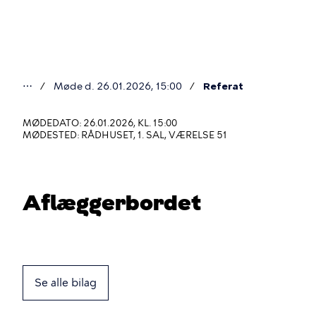
Gå
til
hovedindhold
⋯
Møde d. 26.01.2026, 15:00
Referat
Du
er
MØDEDATO: 26.01.2026, KL. 15:00
MØDESTED: RÅDHUSET, 1. SAL, VÆRELSE 51
her
Aflæggerbordet
Se alle bilag