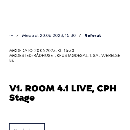
Gå
til
hovedindhold
⋯
Møde d. 20.06.2023, 15:30
Referat
Du
er
MØDEDATO: 20.06.2023, KL. 15:30
MØDESTED: RÅDHUSET, KFUS MØDESAL, 1. SAL VÆRELSE
her
86
V1. ROOM 4.1 LIVE, CPH
Stage