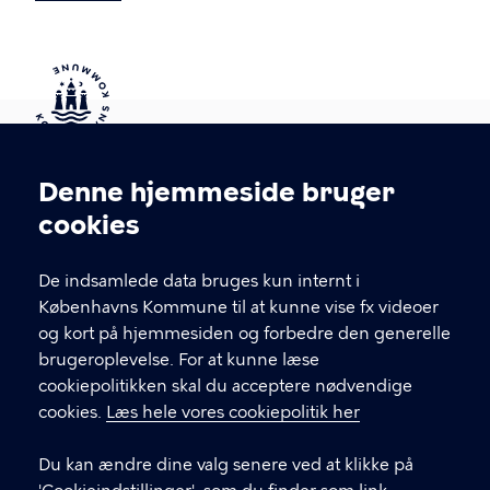
Kontakt Københavns Kommune
Denne hjemmeside bruger
Cookieindstillinger
cookies
T
33 66 33 66
l
Find andre kontakter her
f
De indsamlede data bruges kun internt i
.
Københavns Kommune til at kunne vise fx videoer
CVR-nummer
64942212
og kort på hjemmesiden og forbedre den generelle
brugeroplevelse. For at kunne læse
GENVEJE
cookiepolitikken skal du acceptere nødvendige
cookies.
Læs hele vores cookiepolitik her
Hvis du vil klage
Du kan ændre dine valg senere ved at klikke på
Digital Post