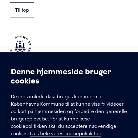
Til top
Kontakt Københavns Kommune
Denne hjemmeside bruger
Cookieindstillinger
cookies
T
33 66 33 66
l
Find andre kontakter her
f
De indsamlede data bruges kun internt i
.
Københavns Kommune til at kunne vise fx videoer
CVR-nummer
64942212
og kort på hjemmesiden og forbedre den generelle
brugeroplevelse. For at kunne læse
GENVEJE
cookiepolitikken skal du acceptere nødvendige
cookies.
Læs hele vores cookiepolitik her