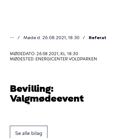
Gå
til
hovedindhold
⋯
Møde d. 26.08.2021, 18:30
Referat
Du
er
MØDEDATO: 26.08.2021, KL. 18:30
MØDESTED: ENERGICENTER VOLDPARKEN
her
Bevilling:
Valgmødeevent
Se alle bilag