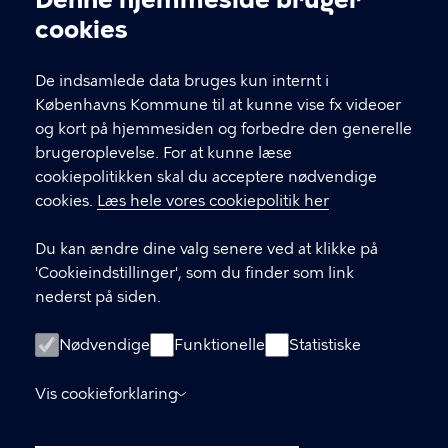
Cookieindstillinger
cookies
T
33 66 33 66
l
Find andre kontakter her
f
De indsamlede data bruges kun internt i
.
Københavns Kommune til at kunne vise fx videoer
CVR-nummer
64942212
og kort på hjemmesiden og forbedre den generelle
brugeroplevelse. For at kunne læse
GENVEJE
cookiepolitikken skal du acceptere nødvendige
cookies.
Læs hele vores cookiepolitik her
Hvis du vil klage
Du kan ændre dine valg senere ved at klikke på
Digital Post
'Cookieindstillinger', som du finder som link
Databeskyttelse
nederst på siden.
Job
Nødvendige
Funktionelle
Statistiske
Tilgængelighedserklæring
Vis cookieforklaring
Om hjemmesiden
English