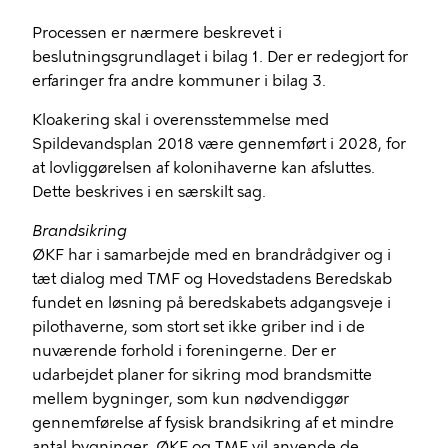
Processen er nærmere beskrevet i
beslutningsgrundlaget i bilag 1. Der er redegjort for
erfaringer fra andre kommuner i bilag 3.
Kloakering skal i overensstemmelse med
Spildevandsplan 2018 være gennemført i 2028, for
at lovliggørelsen af kolonihaverne kan afsluttes.
Dette beskrives i en særskilt sag.
Brandsikring
ØKF har i samarbejde med en brandrådgiver og i
tæt dialog med TMF og Hovedstadens Beredskab
fundet en løsning på beredskabets adgangsveje i
pilothaverne, som stort set ikke griber ind i de
nuværende forhold i foreningerne. Der er
udarbejdet planer for sikring mod brandsmitte
mellem bygninger, som kun nødvendiggør
gennemførelse af fysisk brandsikring af et mindre
antal bygninger. ØKF og TMF vil anvende de