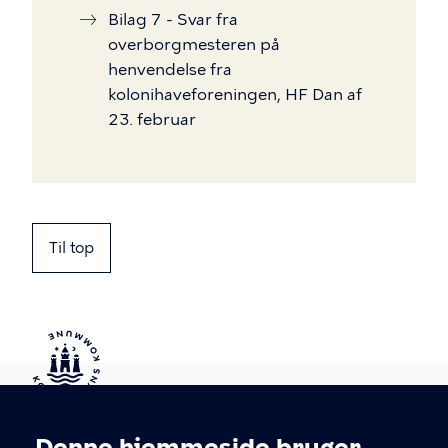
Bilag 7 - Svar fra
overborgmesteren på
henvendelse fra
kolonihaveforeningen, HF Dan af
23. februar
Til top
Kontakt Københavns Kommune
Denne hjemmeside bruger