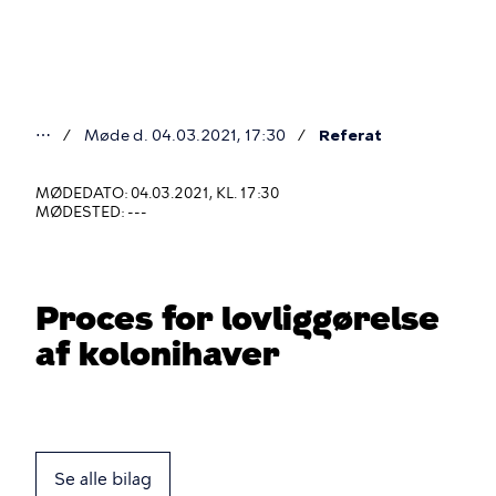
Gå
til
hovedindhold
⋯
Møde d. 04.03.2021, 17:30
Referat
Du
er
MØDEDATO: 04.03.2021, KL. 17:30
MØDESTED: ---
her
Proces for lovliggørelse
af kolonihaver
Se alle bilag