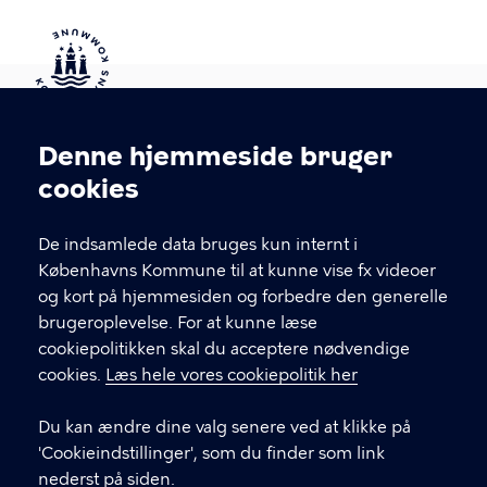
Kontakt Københavns Kommune
Denne hjemmeside bruger
Cookieindstillinger
cookies
T
33 66 33 66
l
Find andre kontakter her
f
De indsamlede data bruges kun internt i
.
Københavns Kommune til at kunne vise fx videoer
CVR-nummer
64942212
og kort på hjemmesiden og forbedre den generelle
brugeroplevelse. For at kunne læse
GENVEJE
cookiepolitikken skal du acceptere nødvendige
cookies.
Læs hele vores cookiepolitik her
Hvis du vil klage
Du kan ændre dine valg senere ved at klikke på
Digital Post
'Cookieindstillinger', som du finder som link
Databeskyttelse
nederst på siden.