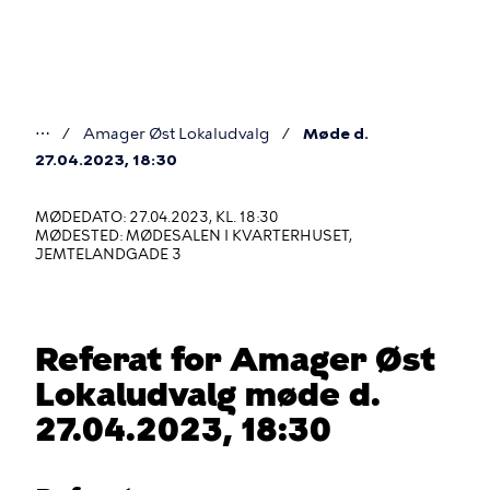
Gå
til
hovedindhold
⋯
Amager Øst Lokaludvalg
Møde d.
Du
27.04.2023, 18:30
er
MØDEDATO: 27.04.2023, KL. 18:30
her
MØDESTED: MØDESALEN I KVARTERHUSET,
JEMTELANDGADE 3
Referat for Amager Øst
Lokaludvalg møde d.
27.04.2023, 18:30