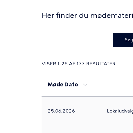
Her finder du mødemateri
For
at
bruge
filtrene
skal
VISER 1-25 AF 177 RESULTATER
du
trykke
mellemrumstasten
Møde Dato
Sortér
for
stigende
at
åbne,
25.06.2026
Lokaludval
naviger
med
piletasterne