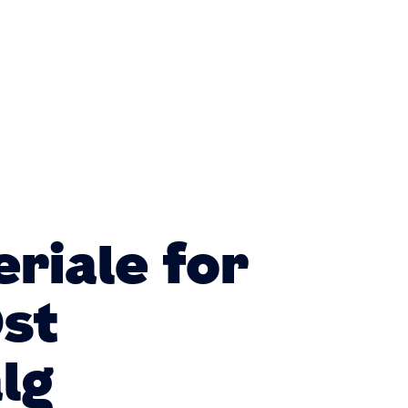
Primær
navigatio
iale for
st
lg