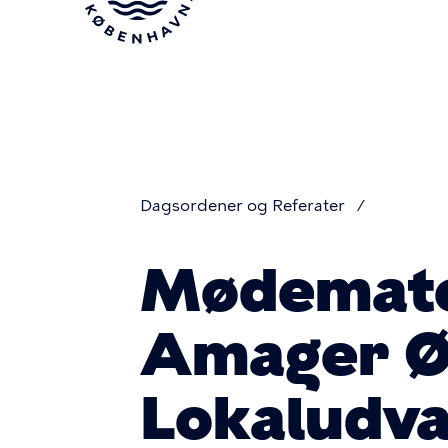
Gå
til
hovedindhold
Dagsordener og Referater
Du
Mødemater
er
Amager Ø
her
Lokaludva