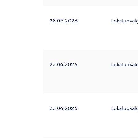
og
tryk
enter
28.05.2026
Lokaludval
for
at
vælge.
23.04.2026
Lokaludval
23.04.2026
Lokaludval