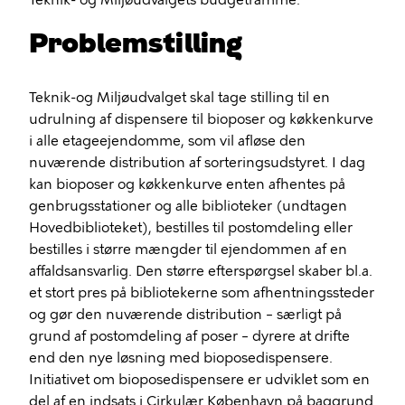
Teknik- og Miljøudvalgets budgetramme.
Problemstilling
Teknik-og Miljøudvalget skal tage stilling til en
udrulning af dispensere til bioposer og køkkenkurve
i alle etageejendomme, som vil afløse den
nuværende distribution af sorteringsudstyret. I dag
kan bioposer og køkkenkurve enten afhentes på
genbrugsstationer og alle biblioteker (undtagen
Hovedbiblioteket), bestilles til postomdeling eller
bestilles i større mængder til ejendommen af en
affaldsansvarlig. Den større efterspørgsel skaber bl.a.
et stort pres på bibliotekerne som afhentningssteder
og gør den nuværende distribution – særligt på
grund af postomdeling af poser – dyrere at drifte
end den nye løsning med bioposedispensere.
Initiativet om bioposedispensere er udviklet som en
del af en indsats i Cirkulær København på baggrund