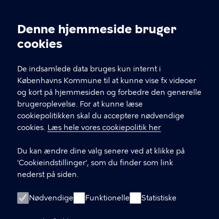
Kontakt Københavns Kommune
Denne hjemmeside bruger
Cookieindstillinger
cookies
T
33 66 33 66
l
Find andre kontakter her
f
De indsamlede data bruges kun internt i
.
Københavns Kommune til at kunne vise fx videoer
CVR-nummer
64942212
og kort på hjemmesiden og forbedre den generelle
brugeroplevelse. For at kunne læse
GENVEJE
cookiepolitikken skal du acceptere nødvendige
cookies.
Læs hele vores cookiepolitik her
Hvis du vil klage
Du kan ændre dine valg senere ved at klikke på
Digital Post
'Cookieindstillinger', som du finder som link
Databeskyttelse
nederst på siden.
Job
Nødvendige
Funktionelle
Statistiske
Tilgængelighedserklæring