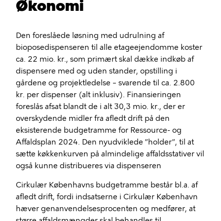
Økonomi
Den foreslåede løsning med udrulning af
bioposedispenseren til alle etageejendomme koster
ca. 22 mio. kr., som primært skal dække indkøb af
dispensere med og uden stander, opstilling i
gårdene og projektledelse – svarende til ca. 2.800
kr. per dispenser (alt inklusiv). Finansieringen
foreslås afsat blandt de i alt 30,3 mio. kr., der er
overskydende midler fra afledt drift på den
eksisterende budgetramme for Ressource- og
Affaldsplan 2024. Den nyudviklede ”holder”, til at
sætte køkkenkurven på almindelige affaldsstativer vil
også kunne distribueres via dispenseren
Cirkulær Københavns budgetramme består bl.a. af
afledt drift, fordi indsatserne i Cirkulær København
hæver genanvendelsesprocenten og medfører, at
større affaldsmængder skal behandles til