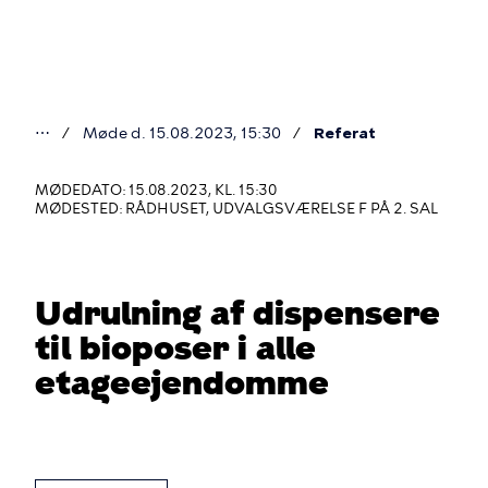
Gå
til
hovedindhold
⋯
Møde d. 15.08.2023, 15:30
Referat
Du
er
MØDEDATO: 15.08.2023, KL. 15:30
MØDESTED: RÅDHUSET, UDVALGSVÆRELSE F PÅ 2. SAL
her
Udrulning af dispensere
til bioposer i alle
etageejendomme