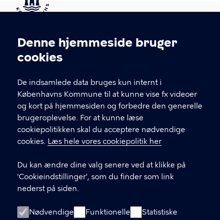
Kontakt Københavns Kommune
Denne hjemmeside bruger
Cookieindstillinger
cookies
T
33 66 33 66
l
Find andre kontakter her
f
De indsamlede data bruges kun internt i
.
Københavns Kommune til at kunne vise fx videoer
CVR-nummer
64942212
og kort på hjemmesiden og forbedre den generelle
brugeroplevelse. For at kunne læse
GENVEJE
cookiepolitikken skal du acceptere nødvendige
cookies.
Læs hele vores cookiepolitik her
Hvis du vil klage
Du kan ændre dine valg senere ved at klikke på
Digital Post
'Cookieindstillinger', som du finder som link
Databeskyttelse
nederst på siden.
Job
Nødvendige
Funktionelle
Statistiske
Tilgængelighedserklæring