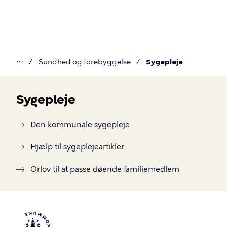
Gå
til
hovedindhold
⋯
Sundhed og forebyggelse
Sygepleje
Du
er
Sygepleje
her
Sygepleje
Den kommunale sygepleje
Hjælp til sygeplejeartikler
Orlov til at passe døende familiemedlem