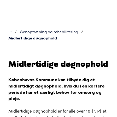
Gå
til
hovedindhold
⋯
Genoptræning og rehabilitering
Du
Midlertidige døgnophold
er
her
Midlertidige døgnophold
Københavns Kommune kan tilbyde dig et
midlertidigt døgnophold, hvis du i en kortere
periode har et særligt behov for omsorg og
pleje.
Midlertidige døgnophold er for alle over 18 år. På et