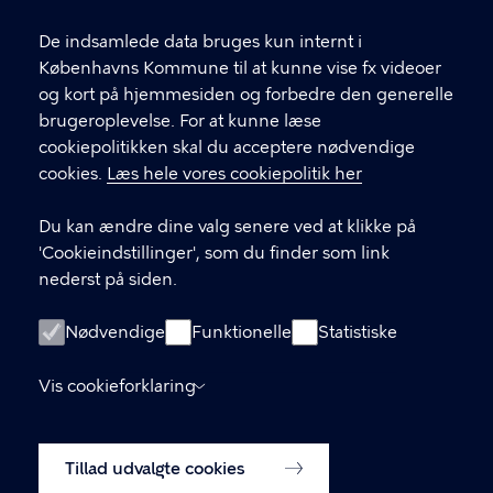
T
33 66 33 66
l
Find andre kontakter her
f
De indsamlede data bruges kun internt i
.
Københavns Kommune til at kunne vise fx videoer
CVR-nummer
64942212
og kort på hjemmesiden og forbedre den generelle
brugeroplevelse. For at kunne læse
GENVEJE
cookiepolitikken skal du acceptere nødvendige
cookies.
Læs hele vores cookiepolitik her
Hvis du vil klage
Du kan ændre dine valg senere ved at klikke på
Digital Post
'Cookieindstillinger', som du finder som link
Databeskyttelse
nederst på siden.
Job
Nødvendige
Funktionelle
Statistiske
Tilgængelighedserklæring
Vis cookieforklaring
Om hjemmesiden
English
Cookiepolitik
Tillad udvalgte cookies