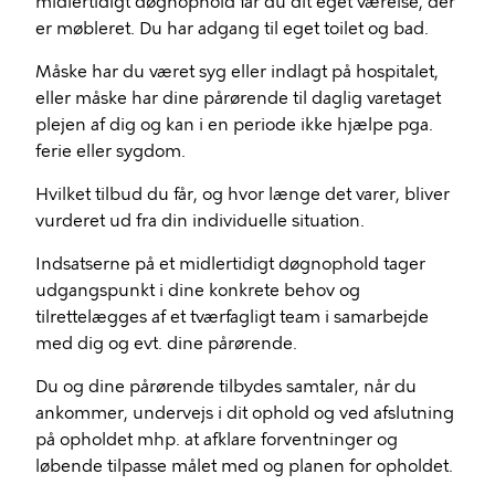
midlertidigt døgnophold får du dit eget værelse, der
er møbleret. Du har adgang til eget toilet og bad.
Måske har du været syg eller indlagt på hospitalet,
eller måske har dine pårørende til daglig varetaget
plejen af dig og kan i en periode ikke hjælpe pga.
ferie eller sygdom.
Hvilket tilbud du får, og hvor længe det varer, bliver
vurderet ud fra din individuelle situation.
Indsatserne på et midlertidigt døgnophold tager
udgangspunkt i dine konkrete behov og
tilrettelægges af et tværfagligt team i samarbejde
med dig og evt. dine pårørende.
Du og dine pårørende tilbydes samtaler, når du
ankommer, undervejs i dit ophold og ved afslutning
på opholdet mhp. at afklare forventninger og
løbende tilpasse målet med og planen for opholdet.