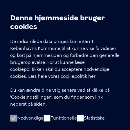
Kontakt Københavns Kommune
Denne hjemmeside bruger
Cookieindstillinger
cookies
T
33 66 33 66
l
Find andre kontakter her
f
De indsamlede data bruges kun internt i
.
Københavns Kommune til at kunne vise fx videoer
CVR-nummer
64942212
og kort på hjemmesiden og forbedre den generelle
brugeroplevelse. For at kunne læse
GENVEJE
cookiepolitikken skal du acceptere nødvendige
cookies.
Læs hele vores cookiepolitik her
Hvis du vil klage
Du kan ændre dine valg senere ved at klikke på
Digital Post
'Cookieindstillinger', som du finder som link
Databeskyttelse
nederst på siden.
Job
Nødvendige
Funktionelle
Statistiske
Tilgængelighedserklæring