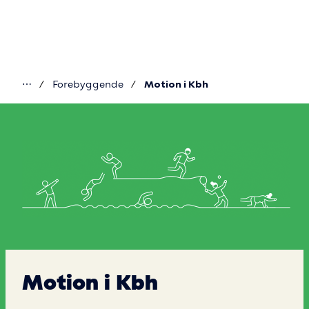
Gå
til
hovedindhold
⋯
Forebyggende
Motion i Kbh
Du
er
her
Motion
i
Kbh
Motion i Kbh