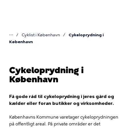
Gå
til
hovedindhold
⋯
Cyklist i København
Cykeloprydning i
Du
København
er
her
Cykeloprydning i
København
Få gode råd til cykeloprydning i jeres gård og
kælder eller foran butikker og virksomheder.
Københavns Kommune varetager cykeloprydningen
på offentligt areal. På private områder er det