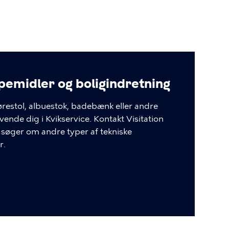
pemidler og boligindretning
ørestol, albuestok, badebænk eller andre
ende dig i Kvikservice. Kontakt Visitation
søger om andre typer af tekniske
r.
ner
alog.