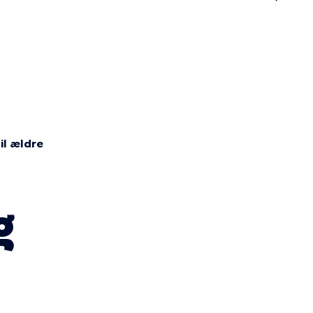
n
il ældre
g