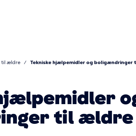
Primær
navigatio
til ældre
Tekniske hjælpemidler og boligændringer t
hjælpemidler o
inger til ældre