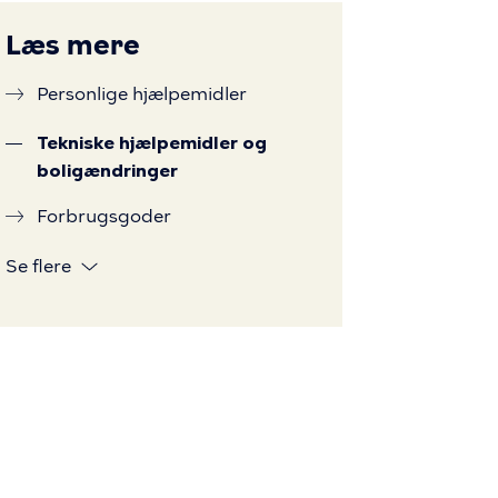
Læs mere
Personlige hjælpemidler
Tekniske hjælpemidler og
boligændringer
Forbrugsgoder
Se flere