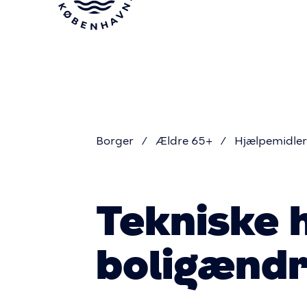
Gå
til
hovedindhold
Borger
Ældre 65+
Hjælpemidler 
Du
Tekniske 
er
boligændr
her